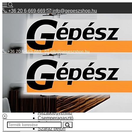
+36 20 6-669-669
info@gepeszshop.hu
+36 20 6-669-669
info@gepeszshop.hu
Kategóriák menü
Bolhapiac
Burkolatok
Elektromos fűtés
Építkezés, fejújítás
Alapozó festék
Aljzatkiegyenlítő
Csemperagasztó
Poráru
Száraz beton