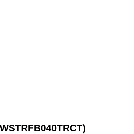
 (WSTRFB040TRCT)