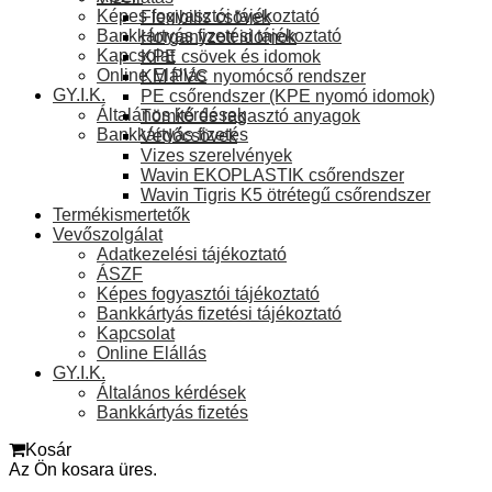
Képes fogyasztói tájékoztató
Flexibilis csövek
Bankkártyás fizetési tájékoztató
Horganyzott idomok
Kapcsolat
KPE csövek és idomok
Online Elállás
KM PVC nyomócső rendszer
GY.I.K.
PE csőrendszer (KPE nyomó idomok)
Általános kérdések
Tömítő és ragasztó anyagok
Bankkártyás fizetés
Védőcsövek
Vizes szerelvények
Wavin EKOPLASTIK csőrendszer
Wavin Tigris K5 ötrétegű csőrendszer
Termékismertetők
Vevőszolgálat
Adatkezelési tájékoztató
ÁSZF
Képes fogyasztói tájékoztató
Bankkártyás fizetési tájékoztató
Kapcsolat
Online Elállás
GY.I.K.
Általános kérdések
Bankkártyás fizetés
Kosár
Az Ön kosara üres.