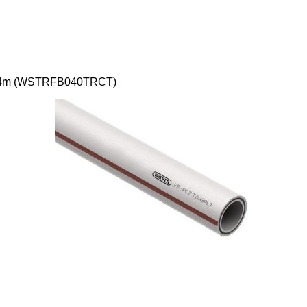
L=4m (WSTRFB040TRCT)