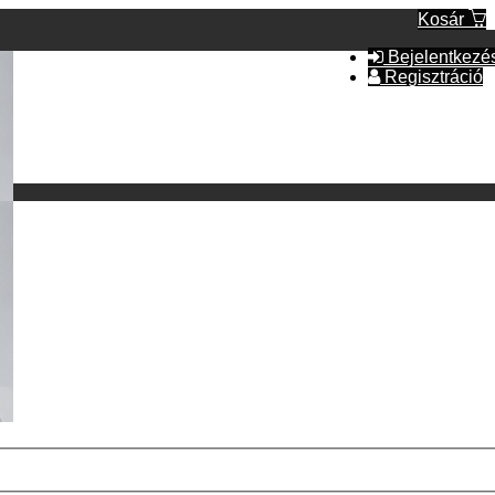
Kosár
Bejelentkezé
Regisztráció