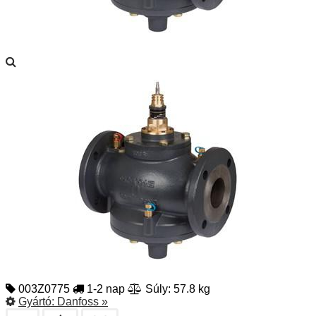
003Z0775
1-2 nap
Súly: 57.8 kg
Gyártó:
Danfoss
»