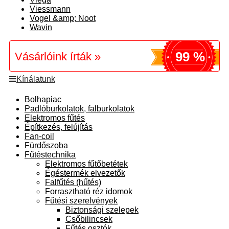
Viessmann
Vogel &amp; Noot
Wavin
99 %
Vásárlóink írták »
Kínálatunk
Bolhapiac
Padlóburkolatok, falburkolatok
Elektromos fűtés
Építkezés, felújítás
Fan-coil
Fürdőszoba
Fűtéstechnika
Elektromos fűtőbetétek
Égéstermék elvezetők
Falfűtés (hűtés)
Forrasztható réz idomok
Fűtési szerelvények
Biztonsági szelepek
Csőbilincsek
Fűtés osztók