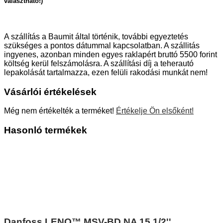
választható!)
A szállítás a Baumit által történik, további egyeztetés
szükséges a pontos dátummal kapcsolatban. A szállitás
ingyenes, azonban minden egyes raklapért bruttó 5500 forint
költség kerül felszámolásra. A szállítási díj a teherautó
lepakolását tartalmazza, ezen felüli rakodási munkát nem!
Vásárlói értékelések
Még nem értékelték a terméket!
Értékelje Ön elsőként!
Hasonló termékek
Danfoss LENO™ MSV-BD NA 15 1/2''