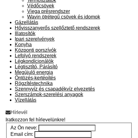
Termosztátok
Védőcsövek
Viega présrendszer
Wavin ötrétegű csövek és idomok
Gázellátás
Hővisszanyerős szellőztető rendszerek
Illatosítók
Ipari szerelvények
Konyha
Központi porszívók
Lefolyó rendszerek
Légkondícionálók
Légtisztító, Párásító
Megújuló energia
Öntözés-kertépítés
Rögzítéstechnika
Szennyvíz és csapadékvíz elvezetés
Szerszámok-szerelési anyagok
Vízellátás
Hírlevél
Iratkozzon fel hírlevelünkre!
Az Ön neve:
Email cím: