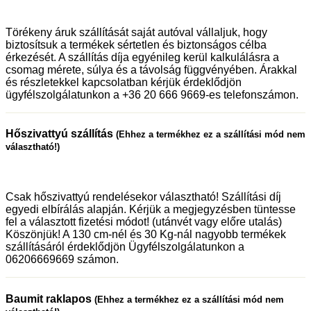
Törékeny áruk szállítását saját autóval vállaljuk, hogy
biztosítsuk a termékek sértetlen és biztonságos célba
érkezését. A szállítás díja egyénileg kerül kalkulálásra a
csomag mérete, súlya és a távolság függvényében. Árakkal
és részletekkel kapcsolatban kérjük érdeklődjön
ügyfélszolgálatunkon a +36 20 666 9669-es telefonszámon.
Hőszivattyú szállítás
(Ehhez a termékhez ez a szállítási mód nem
választható!)
Csak hőszivattyú rendelésekor választható! Szállítási díj
egyedi elbírálás alapján. Kérjük a megjegyzésben tüntesse
fel a választott fizetési módot! (utánvét vagy előre utalás)
Köszönjük! A 130 cm-nél és 30 Kg-nál nagyobb termékek
szállításáról érdeklődjön Ügyfélszolgálatunkon a
06206669669 számon.
Baumit raklapos
(Ehhez a termékhez ez a szállítási mód nem