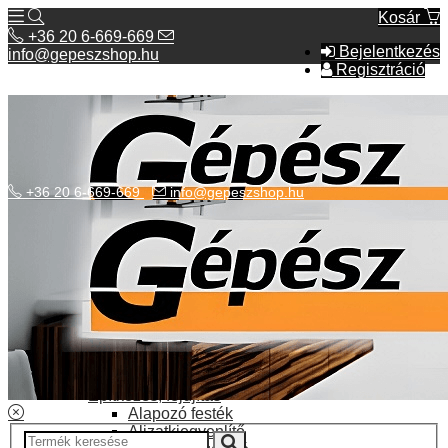
Kosár
+36 20 6-669-669
Bejelentkezés
info@gepeszshop.hu
Regisztráció
+36 20 6-669-669
info@gepeszshop.hu
Kategóriák menü
Bolhapiac
Burkolatok
Elektromos fűtés
Építkezés, fejújítás
Alapozó festék
Aljzatkiegyenlítő