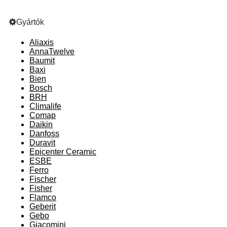
Gyártók
Aliaxis
AnnaTwelve
Baumit
Baxi
Bien
Bosch
BRH
Climalife
Comap
Daikin
Danfoss
Duravit
Epicenter Ceramic
ESBE
Ferro
Fischer
Fisher
Flamco
Geberit
Gebo
Giacomini