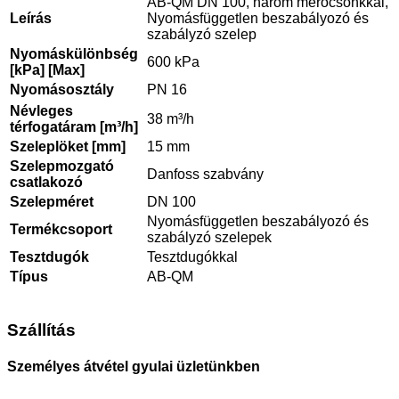
AB-QM DN 100, három mérőcsonkkal,
Leírás
Nyomásfüggetlen beszabályozó és
szabályzó szelep
Nyomáskülönbség
600 kPa
[kPa] [Max]
Nyomásosztály
PN 16
Névleges
38 m³/h
térfogatáram [m³/h]
Szeleplöket [mm]
15 mm
Szelepmozgató
Danfoss szabvány
csatlakozó
Szelepméret
DN 100
Nyomásfüggetlen beszabályozó és
Termékcsoport
szabályzó szelepek
Tesztdugók
Tesztdugókkal
Típus
AB-QM
Szállítás
Személyes átvétel gyulai üzletünkben