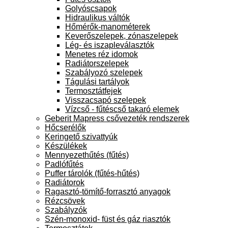
Golyóscsapok
Hidraulikus váltók
Hőmérők-manométerek
Keverőszelepek, zónaszelepek
Lég- és iszapleválasztók
Menetes réz idomok
Radiátorszelepek
Szabályozó szelepek
Tágulási tartályok
Termosztátfejek
Visszacsapó szelepek
Vízcső - fűtéscső takaró elemek
Geberit Mapress csővezeték rendszerek
Hőcserélők
Keringető szivattyúk
Készülékek
Mennyezethűtés (fűtés)
Padlófűtés
Puffer tárolók (fűtés-hűtés)
Radiátorok
Ragasztó-tömítő-forrasztó anyagok
Rézcsövek
Szabályzók
Szén-monoxid- füst és gáz riasztók