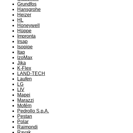
Grundfos
Hansgrohe
Heizer
HL
Honeywell
Hüppe
Impronta
Irsap
Isopipe
Itap
IzoMax
Jika
K-Flex
LAND-TECH
Laufen
LG
LIV
Mapei
Marazzi
Mofém
Pedrollo S.p.A.
Pestan
Polar
Raimondi
Ravak