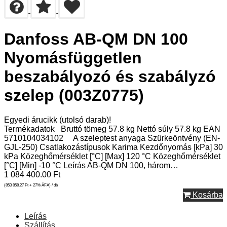
Danfoss AB-QM DN 100
Nyomásfüggetlen
beszabályozó és szabályzó
szelep (003Z0775)
Egyedi árucikk (utolsó darab)!
Termékadatok Bruttó tömeg 57.8 kg Nettó súly 57.8 kg EAN
5710104034102 A szeleptest anyaga Szürkeöntvény (EN-
GJL-250) Csatlakozástípusok Karima Kezdőnyomás [kPa] 30
kPa Közeghőmérséklet [°C] [Max] 120 °C Közeghőmérséklet
[°C] [Min] -10 °C Leírás AB-QM DN 100, három…
1 084 400.00
Ft
(853 858.27
Ft
+ 27% ÁFA) / db
Kosárba
Leírás
Szállítás