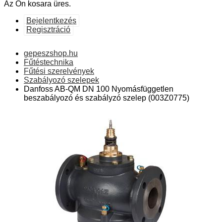
Az Ön kosara üres.
Bejelentkezés
Regisztráció
gepeszshop.hu
Fűtéstechnika
Fűtési szerelvények
Szabályozó szelepek
Danfoss AB-QM DN 100 Nyomásfüggetlen
beszabályozó és szabályzó szelep (003Z0775)