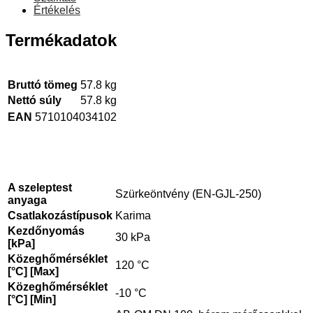
Értékelés
Termékadatok
Bruttó tömeg
57.8 kg
Nettó súly
57.8 kg
EAN
5710104034102
A szeleptest
Szürkeöntvény (EN-GJL-250)
anyaga
Csatlakozástípusok
Karima
Kezdőnyomás
30 kPa
[kPa]
Közeghőmérséklet
120 °C
[°C] [Max]
Közeghőmérséklet
-10 °C
[°C] [Min]