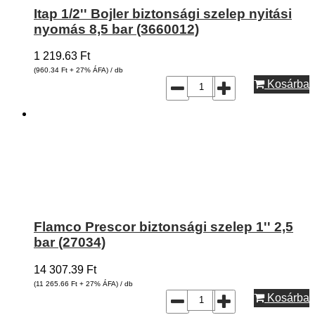
Itap 1/2'' Bojler biztonsági szelep nyitási
nyomás 8,5 bar (3660012)
1 219.63
Ft
(960.34
Ft
+ 27% ÁFA) / db
Kosárba
Flamco Prescor biztonsági szelep 1'' 2,5
bar (27034)
14 307.39
Ft
(11 265.66
Ft
+ 27% ÁFA) / db
Kosárba