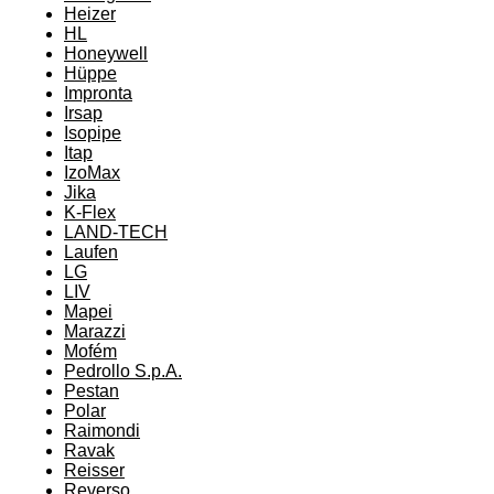
Heizer
HL
Honeywell
Hüppe
Impronta
Irsap
Isopipe
Itap
IzoMax
Jika
K-Flex
LAND-TECH
Laufen
LG
LIV
Mapei
Marazzi
Mofém
Pedrollo S.p.A.
Pestan
Polar
Raimondi
Ravak
Reisser
Reverso