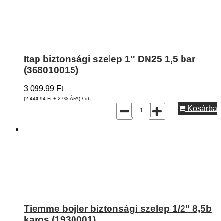
Itap biztonsági szelep 1'' DN25 1,5 bar
(368010015)
3 099.99
Ft
(2 440.94
Ft
+ 27% ÁFA) / db
Kosárba
Tiemme bojler biztonsági szelep 1/2" 8,5b
karos (1930001)