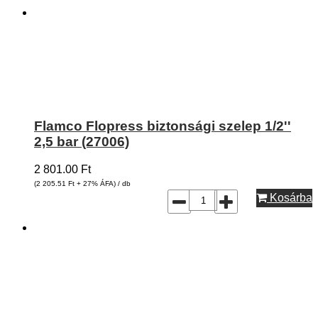
Flamco Flopress biztonsági szelep 1/2''
2,5 bar (27006)
2 801.00
Ft
(2 205.51
Ft
+ 27% ÁFA) / db
Kosárba