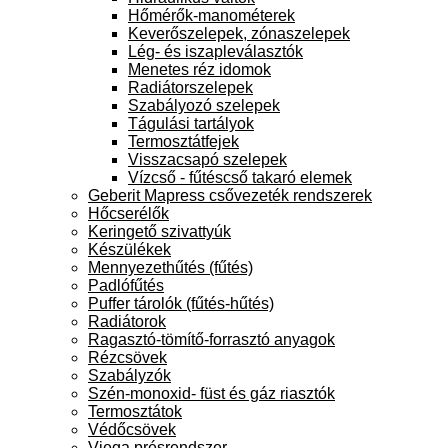
Hőmérők-manométerek
Keverőszelepek, zónaszelepek
Lég- és iszapleválasztók
Menetes réz idomok
Radiátorszelepek
Szabályozó szelepek
Tágulási tartályok
Termosztátfejek
Visszacsapó szelepek
Vízcső - fűtéscső takaró elemek
Geberit Mapress csővezeték rendszerek
Hőcserélők
Keringető szivattyúk
Készülékek
Mennyezethűtés (fűtés)
Padlófűtés
Puffer tárolók (fűtés-hűtés)
Radiátorok
Ragasztó-tömítő-forrasztó anyagok
Rézcsövek
Szabályzók
Szén-monoxid- füst és gáz riasztók
Termosztátok
Védőcsövek
Viega présrendszer