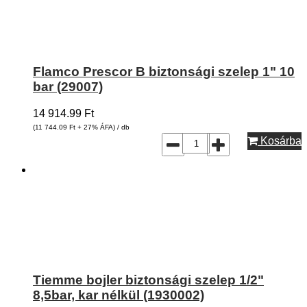
Flamco Prescor B biztonsági szelep 1" 10
bar (29007)
14 914.99
Ft
(11 744.09
Ft
+ 27% ÁFA) / db
Kosárba
Tiemme bojler biztonsági szelep 1/2"
8,5bar, kar nélkül (1930002)