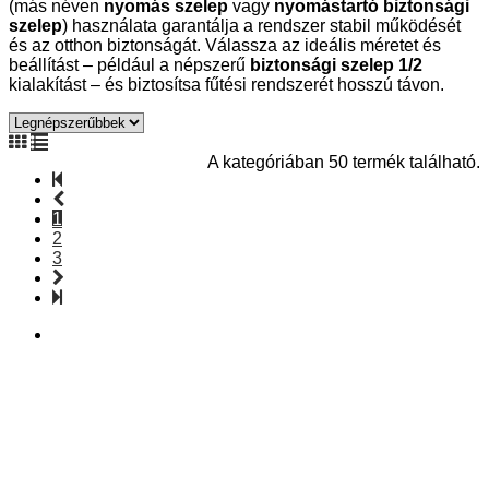
(más néven
nyomás szelep
vagy
nyomástartó biztonsági
szelep
) használata garantálja a rendszer stabil működését
és az otthon biztonságát. Válassza az ideális méretet és
beállítást – például a népszerű
biztonsági szelep 1/2
kialakítást – és biztosítsa fűtési rendszerét hosszú távon.
A kategóriában 50 termék található.
1
2
3