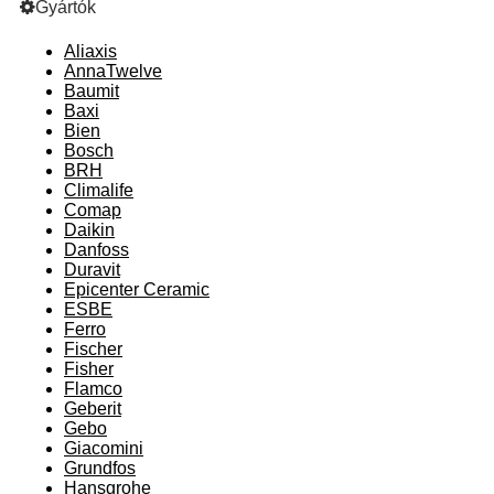
Gyártók
Aliaxis
AnnaTwelve
Baumit
Baxi
Bien
Bosch
BRH
Climalife
Comap
Daikin
Danfoss
Duravit
Epicenter Ceramic
ESBE
Ferro
Fischer
Fisher
Flamco
Geberit
Gebo
Giacomini
Grundfos
Hansgrohe