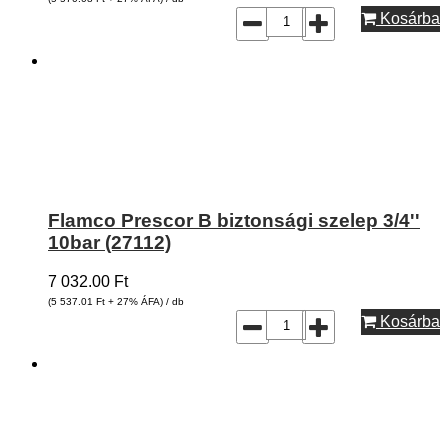
Kosárba
Flamco Prescor B biztonsági szelep 3/4''
10bar (27112)
7 032.00
Ft
(5 537.01
Ft
+ 27% ÁFA) / db
Kosárba