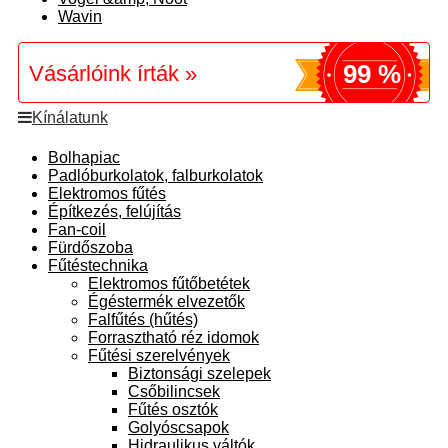
Wavin
99 %
Vásárlóink írták »
Kínálatunk
Bolhapiac
Padlóburkolatok, falburkolatok
Elektromos fűtés
Építkezés, felújítás
Fan-coil
Fürdőszoba
Fűtéstechnika
Elektromos fűtőbetétek
Égéstermék elvezetők
Falfűtés (hűtés)
Forrasztható réz idomok
Fűtési szerelvények
Biztonsági szelepek
Csőbilincsek
Fűtés osztók
Golyóscsapok
Hidraulikus váltók