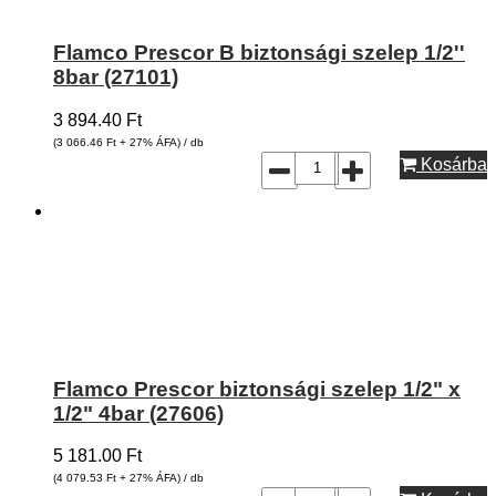
Flamco Prescor B biztonsági szelep 1/2''
8bar (27101)
3 894.40
Ft
(3 066.46
Ft
+ 27% ÁFA) / db
Kosárba
Flamco Prescor biztonsági szelep 1/2" x
1/2" 4bar (27606)
5 181.00
Ft
(4 079.53
Ft
+ 27% ÁFA) / db