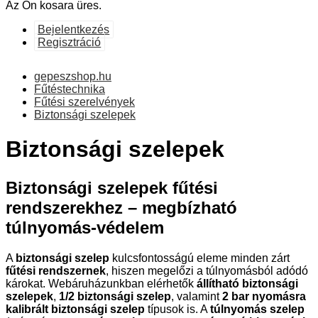
Az Ön kosara üres.
Bejelentkezés
Regisztráció
gepeszshop.hu
Fűtéstechnika
Fűtési szerelvények
Biztonsági szelepek
Biztonsági szelepek
Biztonsági szelepek fűtési
rendszerekhez – megbízható
túlnyomás-védelem
A
biztonsági szelep
kulcsfontosságú eleme minden zárt
fűtési rendszernek
, hiszen megelőzi a túlnyomásból adódó
károkat. Webáruházunkban elérhetők
állítható biztonsági
szelepek
,
1/2 biztonsági szelep
, valamint
2 bar nyomásra
kalibrált biztonsági szelep
típusok is. A
túlnyomás szelep