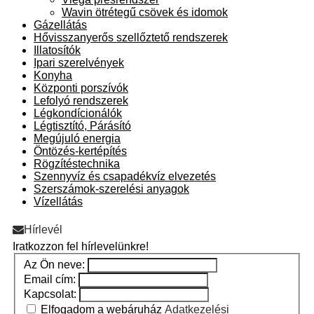
Wavin ötrétegű csövek és idomok
Gázellátás
Hővisszanyerős szellőztető rendszerek
Illatosítók
Ipari szerelvények
Konyha
Központi porszívók
Lefolyó rendszerek
Légkondícionálók
Légtisztító, Párásító
Megújuló energia
Öntözés-kertépítés
Rögzítéstechnika
Szennyvíz és csapadékvíz elvezetés
Szerszámok-szerelési anyagok
Vízellátás
Hírlevél
Iratkozzon fel hírlevelünkre!
Az Ön neve:
Email cím:
Kapcsolat:
Elfogadom a webáruház
Adatkezelési