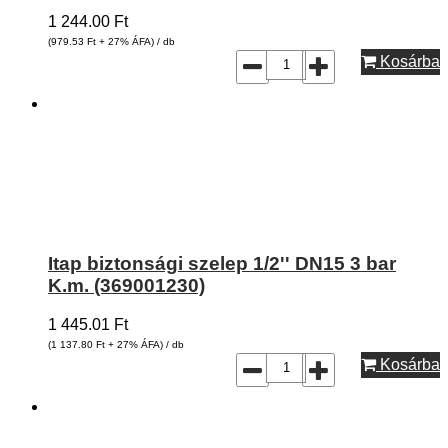
1 244.00
Ft
(979.53
Ft
+ 27% ÁFA) / db
Kosárba
Itap biztonsági szelep 1/2'' DN15 3 bar
K.m. (369001230)
1 445.01
Ft
(1 137.80
Ft
+ 27% ÁFA) / db
Kosárba