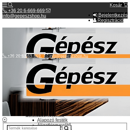
Kosár
+36 20 6-669-669
Bejelentkezés
info@gepeszshop.hu
Regisztráció
+36 20 6-669-669
info@gepeszshop.hu
Kategóriák menü
Bolhapiac
Burkolatok
Elektromos fűtés
Építkezés, fejújítás
Alapozó festék
Aljzatkiegyenlítő