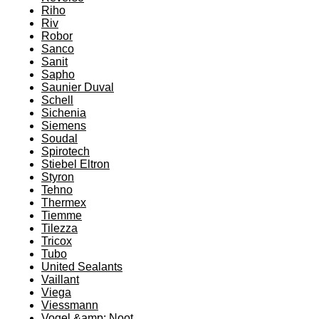
Riho
Riv
Robor
Sanco
Sanit
Sapho
Saunier Duval
Schell
Sichenia
Siemens
Soudal
Spirotech
Stiebel Eltron
Styron
Tehno
Thermex
Tiemme
Tilezza
Tricox
Tubo
United Sealants
Vaillant
Viega
Viessmann
Vogel &amp; Noot