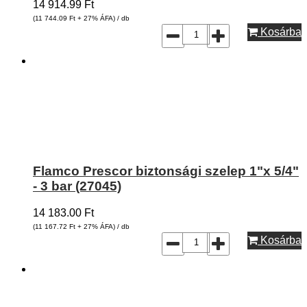
14 914.99
Ft
(11 744.09
Ft
+ 27% ÁFA) / db
Kosárba
Flamco Prescor biztonsági szelep 1"x 5/4"
- 3 bar (27045)
14 183.00
Ft
(11 167.72
Ft
+ 27% ÁFA) / db
Kosárba