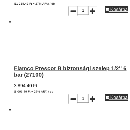
(11 235.42
Ft
+ 27% ÁFA) / db
Kosárba
Flamco Prescor B biztonsági szelep 1/2'' 6
bar (27100)
3 894.40
Ft
(3 066.46
Ft
+ 27% ÁFA) / db
Kosárba