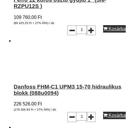
RZPU12S )
109 760.00
Ft
(86 425.20
Ft
+ 27% ÁFA) / db
Kosárba
Danfoss FHM-C1 UPM3 15-70 hidraulikus
blokk (088u0094)
226 526.00
Ft
(178 366.93
Ft
+ 27% ÁFA) / db
Kosárba