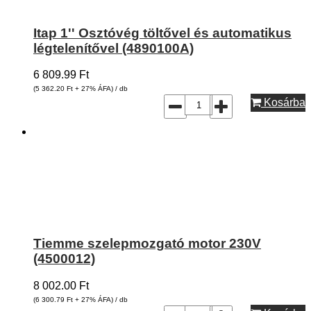
Itap 1'' Osztóvég töltővel és automatikus
légtelenítővel (4890100A)
6 809.99
Ft
(5 362.20
Ft
+ 27% ÁFA) / db
Kosárba
Tiemme szelepmozgató motor 230V
(4500012)
8 002.00
Ft
(6 300.79
Ft
+ 27% ÁFA) / db