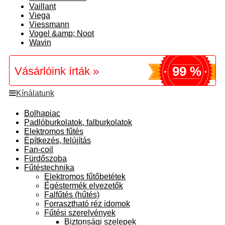
Vaillant
Viega
Viessmann
Vogel &amp; Noot
Wavin
99 %
Vásárlóink írták »
Kínálatunk
Bolhapiac
Padlóburkolatok, falburkolatok
Elektromos fűtés
Építkezés, felújítás
Fan-coil
Fürdőszoba
Fűtéstechnika
Elektromos fűtőbetétek
Égéstermék elvezetők
Falfűtés (hűtés)
Forrasztható réz idomok
Fűtési szerelvények
Biztonsági szelepek