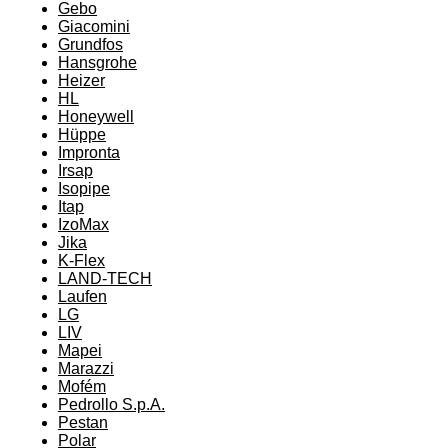
Gebo
Giacomini
Grundfos
Hansgrohe
Heizer
HL
Honeywell
Hüppe
Impronta
Irsap
Isopipe
Itap
IzoMax
Jika
K-Flex
LAND-TECH
Laufen
LG
LIV
Mapei
Marazzi
Mofém
Pedrollo S.p.A.
Pestan
Polar