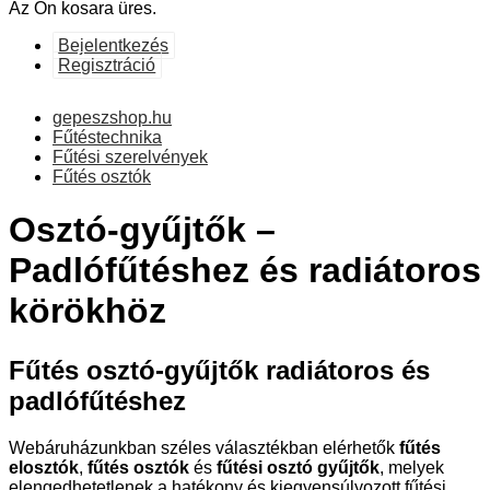
Az Ön kosara üres.
Bejelentkezés
Regisztráció
gepeszshop.hu
Fűtéstechnika
Fűtési szerelvények
Fűtés osztók
Osztó-gyűjtők –
Padlófűtéshez és radiátoros
körökhöz
Fűtés osztó-gyűjtők radiátoros és
padlófűtéshez
Webáruházunkban széles választékban elérhetők
fűtés
elosztók
,
fűtés osztók
és
fűtési osztó gyűjtők
, melyek
elengedhetetlenek a hatékony és kiegyensúlyozott fűtési