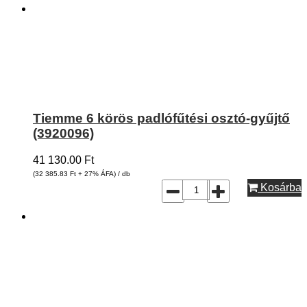
Tiemme 6 körös padlófűtési osztó-gyűjtő
(3920096)
41 130.00
Ft
(32 385.83
Ft
+ 27% ÁFA) / db
Kosárba