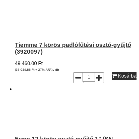
Tiemme 7 körös padlófűtési osztó-gyűjtő
(3920097)
49 460.00
Ft
(38 944.88
Ft
+ 27% ÁFA) / db
Kosárba
Ferro 12 körös osztó gyűjtő 1" (SN-