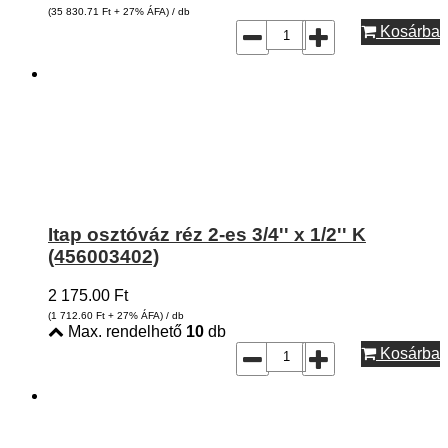
(35 830.71
Ft
+ 27% ÁFA) / db
Kosárba
Itap osztóváz réz 2-es 3/4'' x 1/2'' K
(456003402)
2 175.00
Ft
(1 712.60
Ft
+ 27% ÁFA) / db
Max. rendelhető
10
db
Kosárba