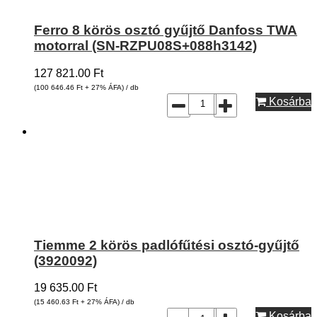
Ferro 8 körös osztó gyűjtő Danfoss TWA
motorral (SN-RZPU08S+088h3142)
127 821.00
Ft
(100 646.46
Ft
+ 27% ÁFA) / db
Kosárba
Tiemme 2 körös padlófűtési osztó-gyűjtő
(3920092)
19 635.00
Ft
(15 460.63
Ft
+ 27% ÁFA) / db
Kosárba