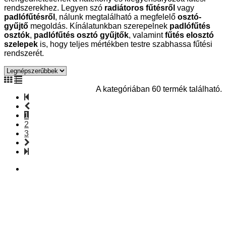
rendszerekhez. Legyen szó
radiátoros fűtésről
vagy
padlófűtésről
, nálunk megtalálható a megfelelő
osztó-
gyűjtő
megoldás. Kínálatunkban szerepelnek
padlófűtés
osztók
,
padlófűtés osztó gyűjtők
, valamint
fűtés elosztó
szelepek
is, hogy teljes mértékben testre szabhassa fűtési
rendszerét.
A kategóriában 60 termék található.
1
2
3