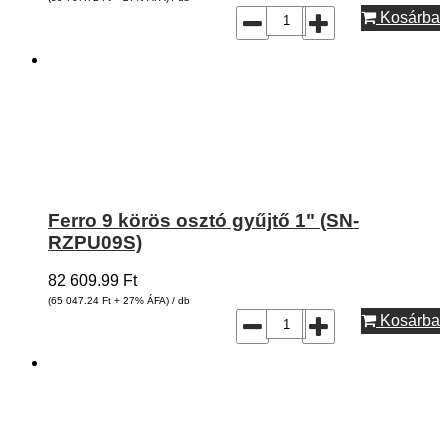
Kosárba
Ferro 9 körös osztó gyűjtő 1" (SN-
RZPU09S)
82 609.99
Ft
(65 047.24
Ft
+ 27% ÁFA) / db
Kosárba