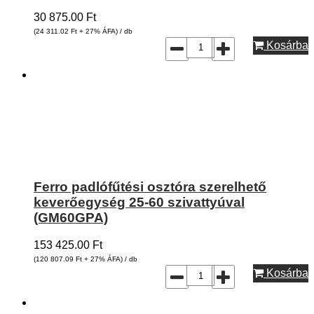
30 875.00
Ft
(24 311.02
Ft
+ 27% ÁFA) / db
Kosárba
Ferro padlófűtési osztóra szerelhető
keverőegység 25-60 szivattyúval
(GM60GPA)
153 425.00
Ft
(120 807.09
Ft
+ 27% ÁFA) / db
Kosárba