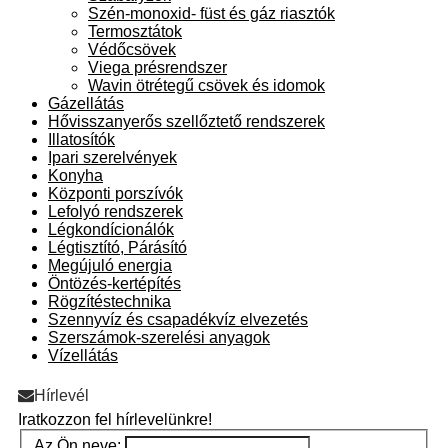
Szén-monoxid- füst és gáz riasztók
Termosztátok
Védőcsövek
Viega présrendszer
Wavin ötrétegű csövek és idomok
Gázellátás
Hővisszanyerős szellőztető rendszerek
Illatosítók
Ipari szerelvények
Konyha
Központi porszívók
Lefolyó rendszerek
Légkondícionálók
Légtisztító, Párásító
Megújuló energia
Öntözés-kertépítés
Rögzítéstechnika
Szennyvíz és csapadékvíz elvezetés
Szerszámok-szerelési anyagok
Vízellátás
Hírlevél
Iratkozzon fel hírlevelünkre!
Az Ön neve: