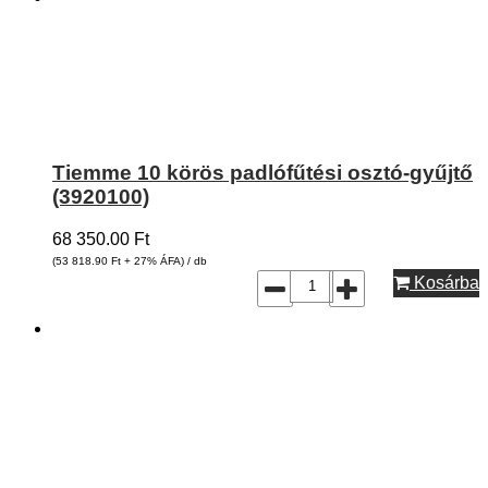
Tiemme 10 körös padlófűtési osztó-gyűjtő
(3920100)
68 350.00
Ft
(53 818.90
Ft
+ 27% ÁFA) / db
Kosárba