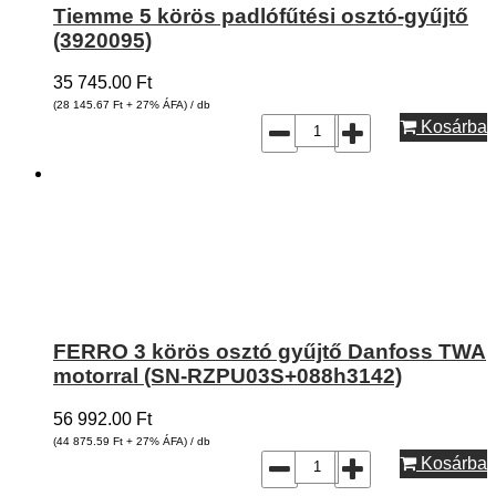
Tiemme 5 körös padlófűtési osztó-gyűjtő
(3920095)
35 745.00
Ft
(28 145.67
Ft
+ 27% ÁFA) / db
Kosárba
FERRO 3 körös osztó gyűjtő Danfoss TWA
motorral (SN-RZPU03S+088h3142)
56 992.00
Ft
(44 875.59
Ft
+ 27% ÁFA) / db
Kosárba