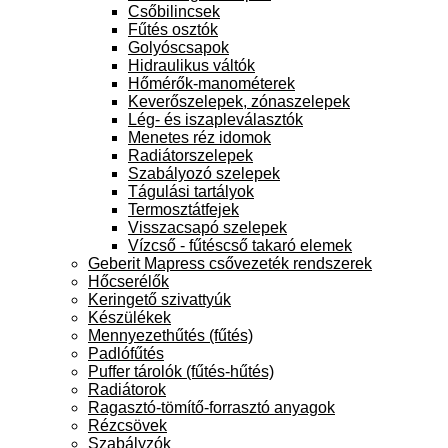
Csőbilincsek
Fűtés osztók
Golyóscsapok
Hidraulikus váltók
Hőmérők-manométerek
Keverőszelepek, zónaszelepek
Lég- és iszapleválasztók
Menetes réz idomok
Radiátorszelepek
Szabályozó szelepek
Tágulási tartályok
Termosztátfejek
Visszacsapó szelepek
Vízcső - fűtéscső takaró elemek
Geberit Mapress csővezeték rendszerek
Hőcserélők
Keringető szivattyúk
Készülékek
Mennyezethűtés (fűtés)
Padlófűtés
Puffer tárolók (fűtés-hűtés)
Radiátorok
Ragasztó-tömítő-forrasztó anyagok
Rézcsövek
Szabályzók