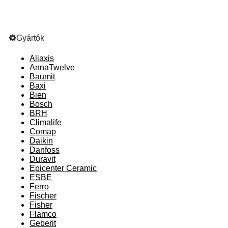
Gyártók
Aliaxis
AnnaTwelve
Baumit
Baxi
Bien
Bosch
BRH
Climalife
Comap
Daikin
Danfoss
Duravit
Epicenter Ceramic
ESBE
Ferro
Fischer
Fisher
Flamco
Geberit