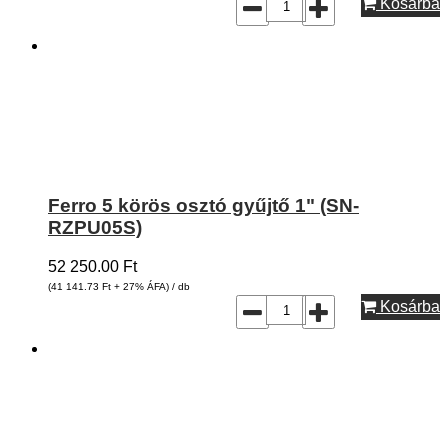
Kosárba
Ferro 5 körös osztó gyűjtő 1" (SN-
RZPU05S)
52 250.00
Ft
(41 141.73
Ft
+ 27% ÁFA) / db
Kosárba