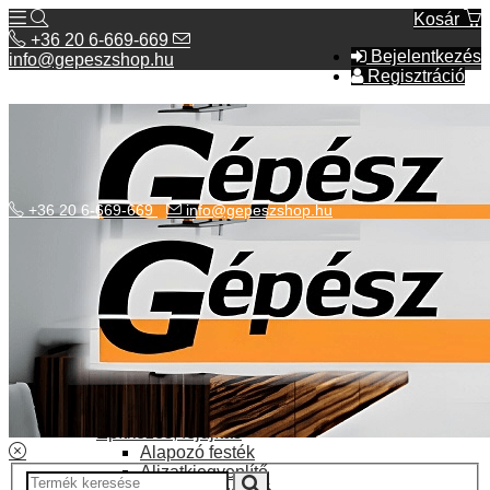
Kosár
+36 20 6-669-669
Bejelentkezés
info@gepeszshop.hu
Regisztráció
+36 20 6-669-669
info@gepeszshop.hu
Kategóriák menü
Bolhapiac
Burkolatok
Elektromos fűtés
Építkezés, fejújítás
Alapozó festék
Aljzatkiegyenlítő