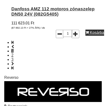
Danfoss AMZ 112 motoros zónaszelep
DN50 24V (082G5405)
111 623.01
Ft
(87 892.13
Ft
+ 27% ÁFA) / db
Kosárba
1
2
3
Reverso