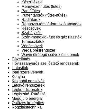
Készülékek
Mennyezethűtés (fűtés)
Padlófűtés
Puffer tárolók (fűtés-hűtés)
Radiátorok
Ragasztó-tömítő-forrasztó anyagok
Rézcsövek
Szabályzók
Szén-monoxid- füst és gáz riasztók
Termosztátok
Védőcsövek
Viega présrendszer
Wavin ötrétegű csövek és idomok
Gázellátás
Hővisszanyerős szellőztető rendszerek
Illatosítók
Ipari szerelvények
Konyha
Központi porszívók
Lefolyó rendszerek
Légkondícionálók
Légtisztító, Párásító
Megújuló energia
Öntözés-kertépítés
Rögzítéstechnika