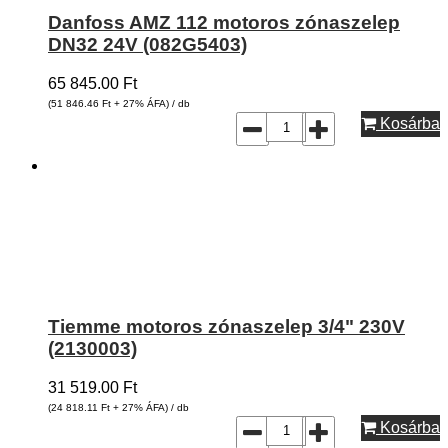
Danfoss AMZ 112 motoros zónaszelep
DN32 24V (082G5403)
65 845.00
Ft
(51 846.46
Ft
+ 27% ÁFA) / db
Kosárba
Tiemme motoros zónaszelep 3/4" 230V
(2130003)
31 519.00
Ft
(24 818.11
Ft
+ 27% ÁFA) / db
Kosárba