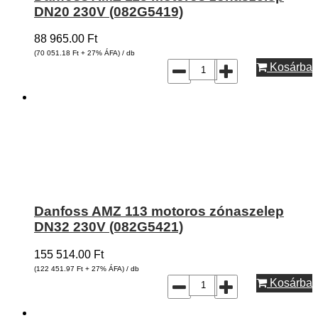
DN20 230V (082G5419)
88 965.00
Ft
(70 051.18
Ft
+ 27% ÁFA) / db
Kosárba
Danfoss AMZ 113 motoros zónaszelep
DN32 230V (082G5421)
155 514.00
Ft
(122 451.97
Ft
+ 27% ÁFA) / db
Kosárba