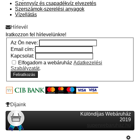
Szennyvíz és csapadékvíz elvezetés
Szerszámok-szerelési anyagok
Vízellátás
Hírlevél
Iratkozzon fel hírlevelünkre!
Az Ön neve:
Email cím:
Kapcsolat:
Elfogadom a webáruház
Adatkezelési
Szabályzatát
.
Feliratkozás
Díjaink
Különdíjas Webáruház
2019
superwebaruhaz.hu