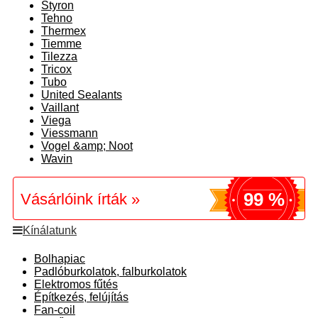
Styron
Tehno
Thermex
Tiemme
Tilezza
Tricox
Tubo
United Sealants
Vaillant
Viega
Viessmann
Vogel &amp; Noot
Wavin
99 %
Vásárlóink írták »
Kínálatunk
Bolhapiac
Padlóburkolatok, falburkolatok
Elektromos fűtés
Építkezés, felújítás
Fan-coil