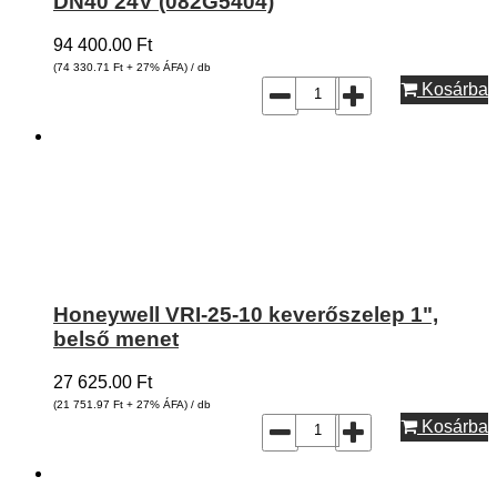
DN40 24V (082G5404)
94 400.00
Ft
(74 330.71
Ft
+ 27% ÁFA) / db
Kosárba
Honeywell VRI-25-10 keverőszelep 1",
belső menet
27 625.00
Ft
(21 751.97
Ft
+ 27% ÁFA) / db
Kosárba