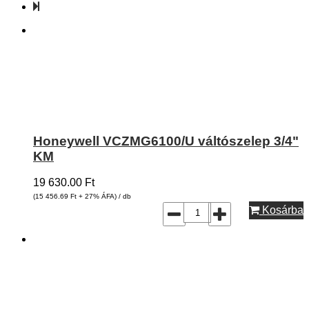
Honeywell VCZMG6100/U váltószelep 3/4"
KM
19 630.00
Ft
(15 456.69
Ft
+ 27% ÁFA) / db
Kosárba