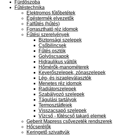
Fürdőszoba
Fűtéstechnika
Elektromos fűtőbetétek
Égéstermék elvezetők
Falfűtés (hűtés)
Forrasztható réz idomok
Fűtési szerelvények
Biztonsági szelepek
Csőbilincsek
Fűtés osztók
Golyóscsapok
Hidraulikus váltók
Hőmérők-manométerek
Keverőszelepek, zónaszelepek
Lég- és iszapleválasztók
Menetes réz idomok
Radiátorszelepek
Szabályozó szelepek
Tágulási tartályok
Termosztátfejek
Visszacsapó szelepek
Vízcső - fűtéscső takaró elemek
Geberit Mapress csővezeték rendszerek
Hőcserélők
Keringető szivattyúk