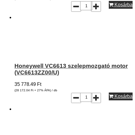
Kosárba
Honeywell VC6613 szelepmozgató motor
(VC6613ZZ00/U)
35 778.49
Ft
(28 172.04
Ft
+ 27% ÁFA) / db
Kosárba