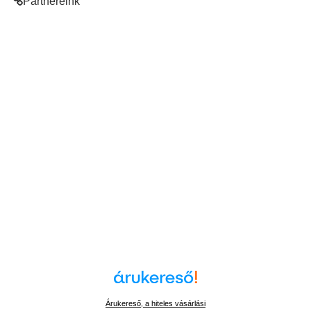
Partnereink
Árukereső, a hiteles vásárlási