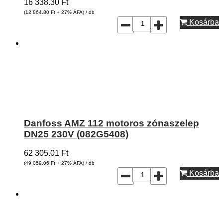
16 338.30
Ft
(12 864.80
Ft
+ 27% ÁFA) / db
Kosárba
Danfoss AMZ 112 motoros zónaszelep
DN25 230V (082G5408)
62 305.01
Ft
(49 059.06
Ft
+ 27% ÁFA) / db
Kosárba