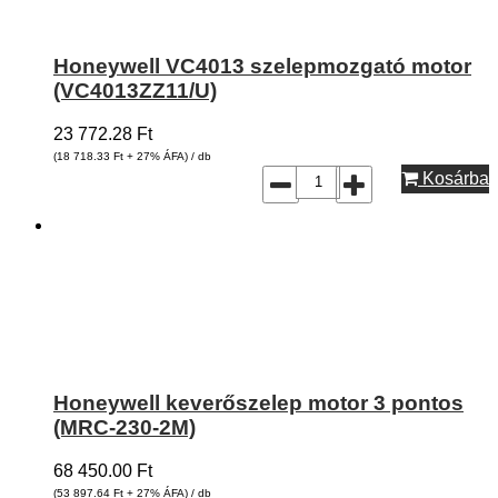
Honeywell VC4013 szelepmozgató motor
(VC4013ZZ11/U)
23 772.28
Ft
(18 718.33
Ft
+ 27% ÁFA) / db
Kosárba
Honeywell keverőszelep motor 3 pontos
(MRC-230-2M)
68 450.00
Ft
(53 897.64
Ft
+ 27% ÁFA) / db