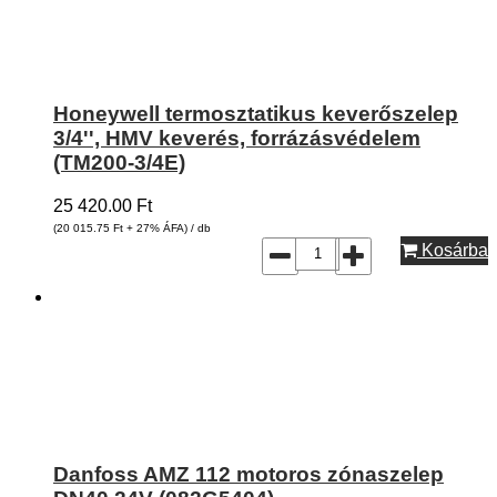
Honeywell termosztatikus keverőszelep
3/4'', HMV keverés, forrázásvédelem
(TM200-3/4E)
25 420.00
Ft
(20 015.75
Ft
+ 27% ÁFA) / db
Kosárba
Danfoss AMZ 112 motoros zónaszelep