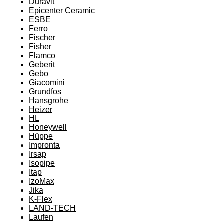
Duravit
Epicenter Ceramic
ESBE
Ferro
Fischer
Fisher
Flamco
Geberit
Gebo
Giacomini
Grundfos
Hansgrohe
Heizer
HL
Honeywell
Hüppe
Impronta
Irsap
Isopipe
Itap
IzoMax
Jika
K-Flex
LAND-TECH
Laufen