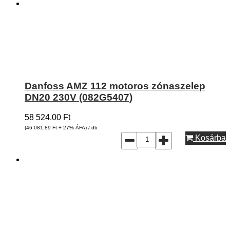
Danfoss AMZ 112 motoros zónaszelep
DN20 230V (082G5407)
58 524.00
Ft
(46 081.89
Ft
+ 27% ÁFA) / db
Kosárba