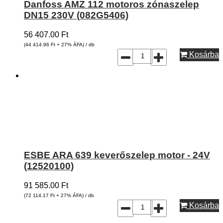
Danfoss AMZ 112 motoros zónaszelep
DN15 230V (082G5406)
56 407.00
Ft
(44 414.96
Ft
+ 27% ÁFA) / db
Kosárba
ESBE ARA 639 keverőszelep motor - 24V
(12520100)
91 585.00
Ft
(72 114.17
Ft
+ 27% ÁFA) / db
Kosárba