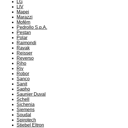
LG
LIV
Mapei
Marazzi
Mofém
Pedrollo S.p.A.
Pestan
Polar
Raimondi
Ravak
Reisser
Reverso
Riho
Riv
Robor
Sanco
Sanit
Sapho
Saunier Duval
Schell
Sichenia
Siemens
Soudal
Spirotech
Stiebel Eltron