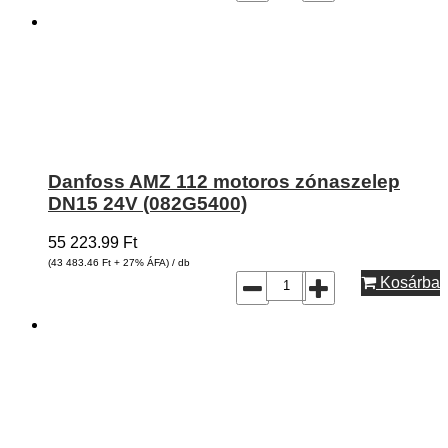
Danfoss AMZ 112 motoros zónaszelep
DN15 24V (082G5400)
55 223.99
Ft
(43 483.46
Ft
+ 27% ÁFA) / db
Kosárba