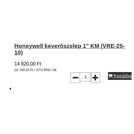
Honeywell keverőszelep 1" KM (VRE-25-
10)
14 920.00
Ft
(11 748.03
Ft
+ 27% ÁFA) / db
Kosárba