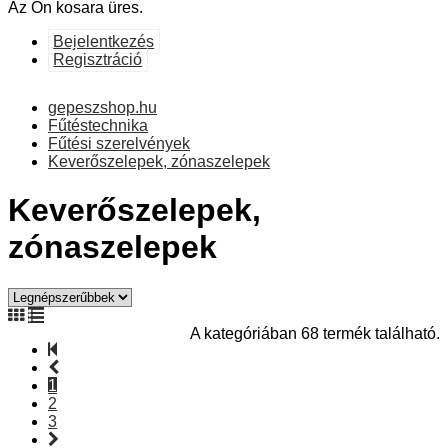
Az Ön kosara üres.
Bejelentkezés
Regisztráció
gepeszshop.hu
Fűtéstechnika
Fűtési szerelvények
Keverőszelepek, zónaszelepek
Keverőszelepek,
zónaszelepek
A kategóriában 68 termék található.
1
2
3