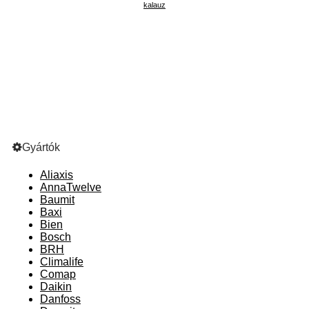
kalauz
Gyártók
Aliaxis
AnnaTwelve
Baumit
Baxi
Bien
Bosch
BRH
Climalife
Comap
Daikin
Danfoss