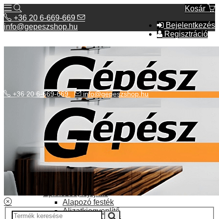
Kosár
+36 20 6-669-669
Bejelentkezés
info@gepeszshop.hu
Regisztráció
+36 20 6-669-669
info@gepeszshop.hu
Kategóriák menü
Bolhapiac
Burkolatok
Elektromos fűtés
Építkezés, fejújítás
Alapozó festék
Aljzatkiegyenlítő