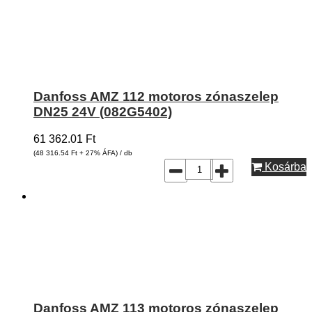
Danfoss AMZ 112 motoros zónaszelep
DN25 24V (082G5402)
61 362.01
Ft
(48 316.54
Ft
+ 27% ÁFA) / db
Kosárba
Danfoss AMZ 113 motoros zónaszelep