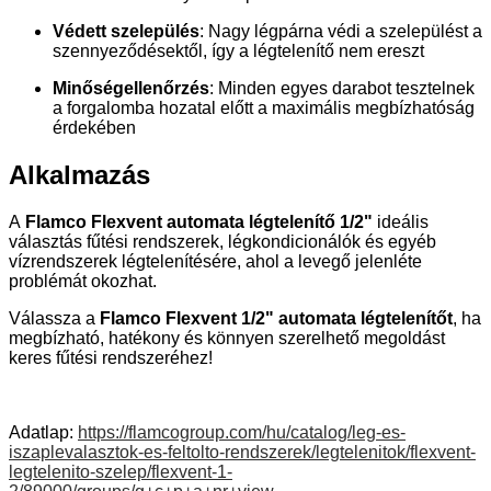
Védett szelepülés
: Nagy légpárna védi a szelepülést a
szennyeződésektől, így a légtelenítő nem ereszt
Minőségellenőrzés
: Minden egyes darabot tesztelnek
a forgalomba hozatal előtt a maximális megbízhatóság
érdekében
Alkalmazás
A
Flamco Flexvent automata légtelenítő 1/2"
ideális
választás fűtési rendszerek, légkondicionálók és egyéb
vízrendszerek légtelenítésére, ahol a levegő jelenléte
problémát okozhat.
Válassza a
Flamco Flexvent 1/2" automata légtelenítőt
, ha
megbízható, hatékony és könnyen szerelhető megoldást
keres fűtési rendszeréhez!
Adatlap:
https://flamcogroup.com/hu/catalog/leg-es-
iszaplevalasztok-es-feltolto-rendszerek/legtelenitok/flexvent-
legtelenito-szelep/flexvent-1-