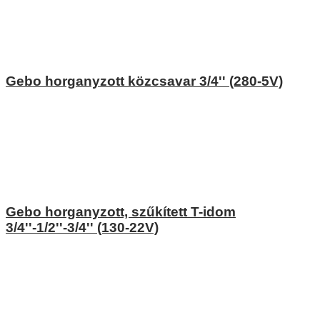
Gebo horganyzott közcsavar 3/4'' (280-5V)
Gebo horganyzott, szűkített T-idom
3/4''-1/2''-3/4'' (130-22V)