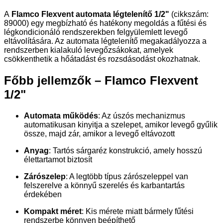
A
Flamco Flexvent automata légtelenítő 1/2"
(cikkszám:
89000) egy megbízható és hatékony megoldás a fűtési és
légkondicionáló rendszerekben felgyülemlett levegő
eltávolítására. Az automata légtelenítő megakadályozza a
rendszerben kialakuló levegőzsákokat, amelyek
csökkenthetik a hőátadást és rozsdásodást okozhatnak.
Főbb jellemzők – Flamco Flexvent
1/2"
Automata működés
: Az úszós mechanizmus
automatikusan kinyitja a szelepet, amikor levegő gyűlik
össze, majd zár, amikor a levegő eltávozott
Anyag
: Tartós sárgaréz konstrukció, amely hosszú
élettartamot biztosít
Zárószelep
: A legtöbb típus zárószeleppel van
felszerelve a könnyű szerelés és karbantartás
érdekében
Kompakt méret
: Kis mérete miatt bármely fűtési
rendszerbe könnyen beépíthető