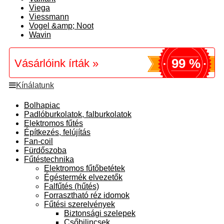
Viega
Viessmann
Vogel &amp; Noot
Wavin
99 %
Vásárlóink írták »
Kínálatunk
Bolhapiac
Padlóburkolatok, falburkolatok
Elektromos fűtés
Építkezés, felújítás
Fan-coil
Fürdőszoba
Fűtéstechnika
Elektromos fűtőbetétek
Égéstermék elvezetők
Falfűtés (hűtés)
Forrasztható réz idomok
Fűtési szerelvények
Biztonsági szelepek
Csőbilincsek