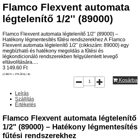
Flamco Flexvent automata
légtelenítő 1/2'' (89000)
Flamco Flexvent automata légtelenítő 1/2" (89000) –
Hatékony légmentesítés fűtési rendszerekhez A Flamco
Flexvent automata légtelenítő 1/2" (cikkszám: 89000) egy
megbízható és hatékony megoldás a fűtési és
légkondicionáló rendszerekben felgyülemlett levegő
eltávolítására.…
3 149.60
Ft
(2 480
Ft
+ 27% ÁFA) / db
Kosárba
Leírás
Szállítás
Értékelés
Flamco Flexvent automata légtelenítő
1/2" (89000) – Hatékony légmentesítés
fűtési rendszerekhez