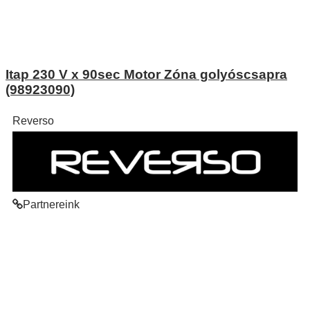
Itap 230 V x 90sec Motor Zóna golyóscsapra
(98923090)
Reverso
Partnereink