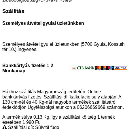
2/89000/groups/g+c+p+a+nr+view
Szállítás
Személyes átvétel gyulai üzletünkben
Személyes átvétel gyulai üzletünkben (5700 Gyula, Kossuth
tér 10.) ingyenes.
Bankkártyás-fizetés 1-2
Munkanap
Házhoz szállítás Magyarország területén. Online
bankkártyás fizetés. Szállítási díj kalkuláció súly alapján! A
130 cm-nél és 40 Kg-nál nagyobb termékek szállításáról
érdeklődjön Ügyfélszolgálatunkon a 06206669669 számon.
A termék súlya 0.13
Kg
, így a szállítási költség 1 termék
esetében 1 990
Ft
.
Szállítási díj: Súlytól függ