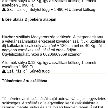
A termék súlya 0.13
Kg
, így a szállítási költség 1 termék
esetében 1 990
Ft
.
Szállítási díj: Súlytól függ
+ 1 490
Ft
Utánvét költség
Előre utalás Díjbekérő alapján
Házhoz szállítás Magyarország területén. A megrendelt árut
a vételár számlánkra érkezését követően szállítjuk. Szállítási
díj kalkuláció csak súly alapján! A 130 cm-nél és 40 Kg-nál
nagyobb termékek szállításáról érdeklődjön
Ügyfélszolgálatunkon a 06206669669 számon.
A termék súlya 0.13
Kg
, így a szállítási költség 1 termék
esetében 1 990
Ft
.
Szállítási díj: Súlytól függ
Túlméretes áru szállítása
Túlméretes áruk szállítását saját autóval vállaljuk, egyeztetés
szükséges. A szállítás díja egyénileg kerül kalkulálásra a
csomag mérete, súlya és a távolság függvényében. Árakkal