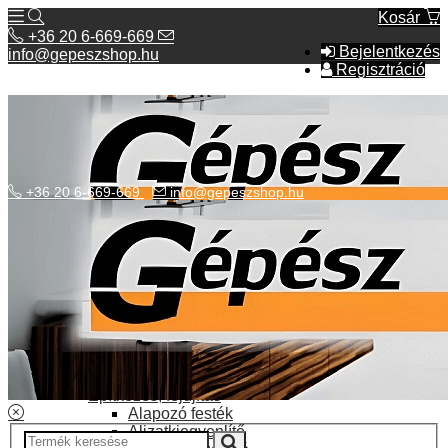
Kosár
+36 20 6-669-669
Bejelentkezés
info@gepeszshop.hu
Regisztráció
+36 20 6-669-669
info@gepeszshop.hu
Kategóriák menü
Bolhapiac
Burkolatok
Elektromos fűtés
Építkezés, fejújítás
Alapozó festék
Aljzatkiegyenlítő