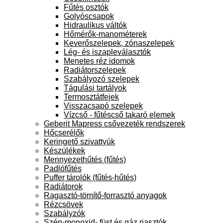
Fűtés osztók
Golyóscsapok
Hidraulikus váltók
Hőmérők-manométerek
Keverőszelepek, zónaszelepek
Lég- és iszapleválasztók
Menetes réz idomok
Radiátorszelepek
Szabályozó szelepek
Tágulási tartályok
Termosztátfejek
Visszacsapó szelepek
Vízcső - fűtéscső takaró elemek
Geberit Mapress csővezeték rendszerek
Hőcserélők
Keringető szivattyúk
Készülékek
Mennyezethűtés (fűtés)
Padlófűtés
Puffer tárolók (fűtés-hűtés)
Radiátorok
Ragasztó-tömítő-forrasztó anyagok
Rézcsövek
Szabályzók
Szén-monoxid- füst és gáz riasztók