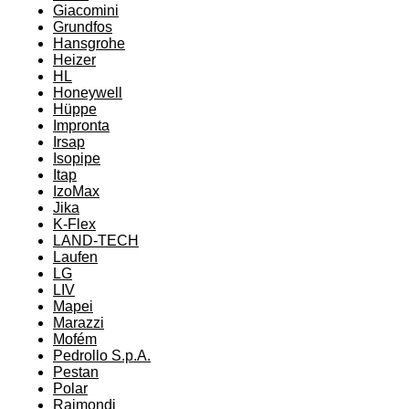
Giacomini
Grundfos
Hansgrohe
Heizer
HL
Honeywell
Hüppe
Impronta
Irsap
Isopipe
Itap
IzoMax
Jika
K-Flex
LAND-TECH
Laufen
LG
LIV
Mapei
Marazzi
Mofém
Pedrollo S.p.A.
Pestan
Polar
Raimondi