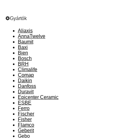
Gyártók
Aliaxis
AnnaTwelve
Baumit
Baxi
Bien
Bosch
BRH
Climalife
Comap
Daikin
Danfoss
Duravit
Epicenter Ceramic
ESBE
Ferro
Fischer
Fisher
Flamco
Geberit
Gebo