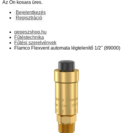
Az Ön kosara üres.
Bejelentkezés
Regisztráció
gepeszshop.hu
Fűtéstechnika
Fűtési szerelvények
Flamco Flexvent automata légtelenítő 1/2'' (89000)