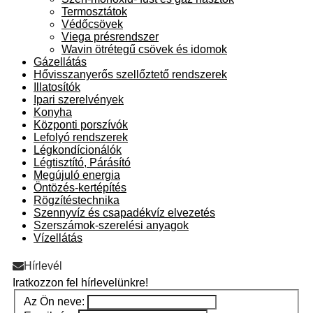
Termosztátok
Védőcsövek
Viega présrendszer
Wavin ötrétegű csövek és idomok
Gázellátás
Hővisszanyerős szellőztető rendszerek
Illatosítók
Ipari szerelvények
Konyha
Központi porszívók
Lefolyó rendszerek
Légkondícionálók
Légtisztító, Párásító
Megújuló energia
Öntözés-kertépítés
Rögzítéstechnika
Szennyvíz és csapadékvíz elvezetés
Szerszámok-szerelési anyagok
Vízellátás
Hírlevél
Iratkozzon fel hírlevelünkre!
Az Ön neve: