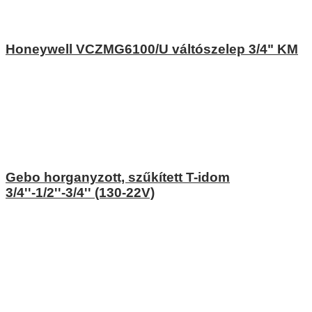
Honeywell VCZMG6100/U váltószelep 3/4" KM
Gebo horganyzott, szűkített T-idom
3/4''-1/2''-3/4'' (130-22V)