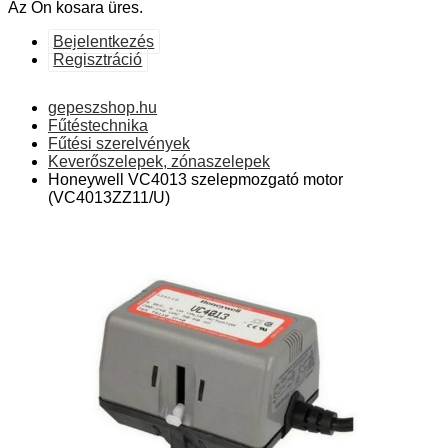
Az Ön kosara üres.
Bejelentkezés
Regisztráció
gepeszshop.hu
Fűtéstechnika
Fűtési szerelvények
Keverőszelepek, zónaszelepek
Honeywell VC4013 szelepmozgató motor
(VC4013ZZ11/U)