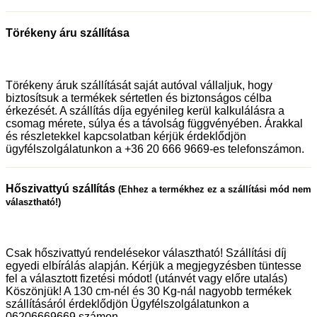
Törékeny áru szállítása
Törékeny áruk szállítását saját autóval vállaljuk, hogy
biztosítsuk a termékek sértetlen és biztonságos célba
érkezését. A szállítás díja egyénileg kerül kalkulálásra a
csomag mérete, súlya és a távolság függvényében. Árakkal
és részletekkel kapcsolatban kérjük érdeklődjön
ügyfélszolgálatunkon a +36 20 666 9669-es telefonszámon.
Hőszivattyú szállítás
(Ehhez a termékhez ez a szállítási mód nem
választható!)
Csak hőszivattyú rendelésekor választható! Szállítási díj
egyedi elbírálás alapján. Kérjük a megjegyzésben tüntesse
fel a választott fizetési módot! (utánvét vagy előre utalás)
Köszönjük! A 130 cm-nél és 30 Kg-nál nagyobb termékek
szállításáról érdeklődjön Ügyfélszolgálatunkon a
06206669669 számon.