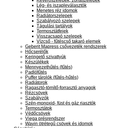
Keverőszelepek, zónaszelepek
Lég- és iszapleválasztók
Menetes réz idomok
Radiátorszelepek
Szabályozó szelepek
Tágulási tartályok
Termosztátfejek
Visszacsapó szelepek
Vízcső - fűtéscső takaró elemek
Geberit Mapress csővezeték rendszerek
Hőcserélők
Keringető szivattyúk
Készülékek
Mennyezethűtés (fűtés)
Padlófűtés
Puffer tárolók (fűtés-hűtés)
Radiátorok
Ragasztó-tömítő-forrasztó anyagok
Rézcsövek
Szabályzók
Szén-monoxid- füst és gáz riasztók
Termosztátok
Védőcsövek
Viega présrendszer
Wavin ötrétegű csövek és idomok