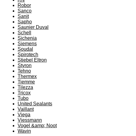
Robor
Sanco
Sanit
Sapho
Saunier Duval
Schell
Sichenia
Siemens
Soudal
Spirotech
Stiebel Eltron
Styron
Tehno
Thermex
Tiemme
Tilezza
Tricox
Tubo
United Sealants
Vaillant
Viega
Viessmann
Vogel &amp; Noot
Wavin