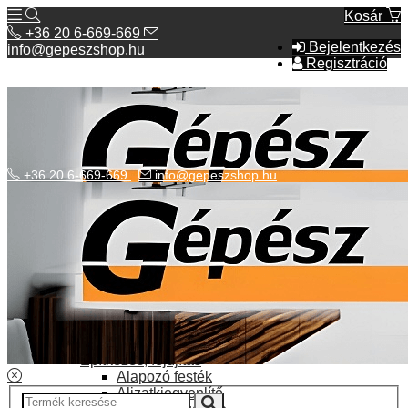
Kosár
+36 20 6-669-669
Bejelentkezés
info@gepeszshop.hu
Regisztráció
+36 20 6-669-669
info@gepeszshop.hu
Kategóriák menü
Bolhapiac
Burkolatok
Elektromos fűtés
Építkezés, fejújítás
Alapozó festék
Aljzatkiegyenlítő