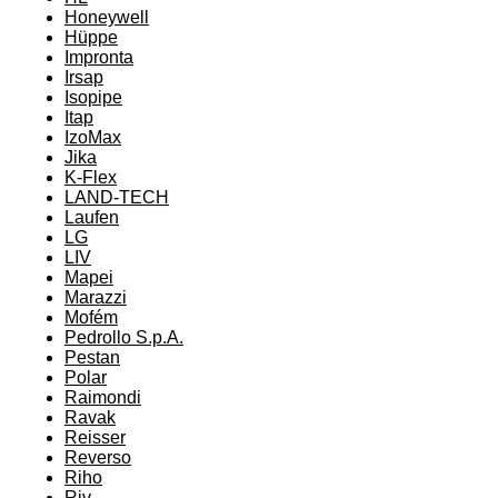
Honeywell
Hüppe
Impronta
Irsap
Isopipe
Itap
IzoMax
Jika
K-Flex
LAND-TECH
Laufen
LG
LIV
Mapei
Marazzi
Mofém
Pedrollo S.p.A.
Pestan
Polar
Raimondi
Ravak
Reisser
Reverso
Riho
Riv