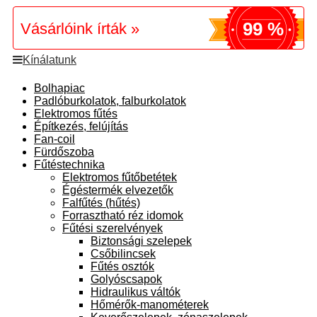
99 %
Vásárlóink írták »
Kínálatunk
Bolhapiac
Padlóburkolatok, falburkolatok
Elektromos fűtés
Építkezés, felújítás
Fan-coil
Fürdőszoba
Fűtéstechnika
Elektromos fűtőbetétek
Égéstermék elvezetők
Falfűtés (hűtés)
Forrasztható réz idomok
Fűtési szerelvények
Biztonsági szelepek
Csőbilincsek
Fűtés osztók
Golyóscsapok
Hidraulikus váltók
Hőmérők-manométerek