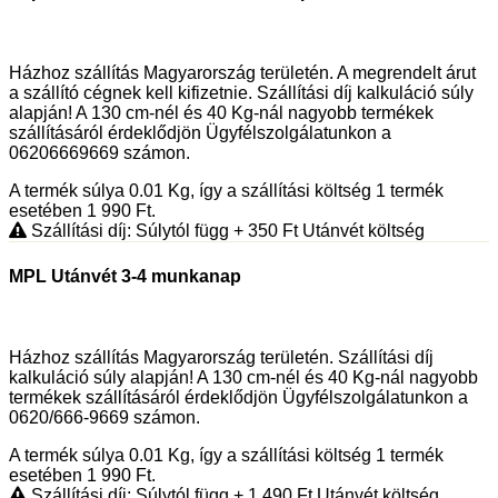
Házhoz szállítás Magyarország területén. A megrendelt árut
a szállító cégnek kell kifizetnie. Szállítási díj kalkuláció súly
alapján! A 130 cm-nél és 40 Kg-nál nagyobb termékek
szállításáról érdeklődjön Ügyfélszolgálatunkon a
06206669669 számon.
A termék súlya 0.01
Kg
, így a szállítási költség 1 termék
esetében 1 990
Ft
.
Szállítási díj: Súlytól függ
+ 350
Ft
Utánvét költség
MPL Utánvét 3-4 munkanap
Házhoz szállítás Magyarország területén. Szállítási díj
kalkuláció súly alapján! A 130 cm-nél és 40 Kg-nál nagyobb
termékek szállításáról érdeklődjön Ügyfélszolgálatunkon a
0620/666-9669 számon.
A termék súlya 0.01
Kg
, így a szállítási költség 1 termék
esetében 1 990
Ft
.
Szállítási díj: Súlytól függ
+ 1 490
Ft
Utánvét költség