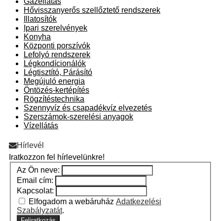
Gázellátás
Hővisszanyerős szellőztető rendszerek
Illatosítók
Ipari szerelvények
Konyha
Központi porszívók
Lefolyó rendszerek
Légkondícionálók
Légtisztító, Párásító
Megújuló energia
Öntözés-kertépítés
Rögzítéstechnika
Szennyvíz és csapadékvíz elvezetés
Szerszámok-szerelési anyagok
Vízellátás
Hírlevél
Iratkozzon fel hírlevelünkre!
Az Ön neve:
Email cím:
Kapcsolat:
Elfogadom a webáruház
Adatkezelési
Szabályzatát
.
Feliratkozás