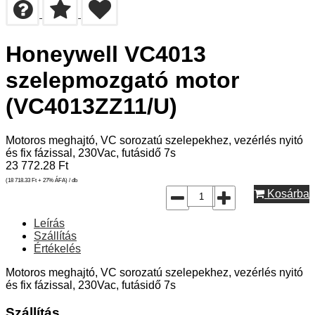
Honeywell VC4013
szelepmozgató motor
(VC4013ZZ11/U)
Motoros meghajtó, VC sorozatú szelepekhez, vezérlés nyitó
és fix fázissal, 230Vac, futásidő 7s
23 772.28
Ft
(18 718.33
Ft
+ 27% ÁFA) / db
Kosárba
Leírás
Szállítás
Értékelés
Motoros meghajtó, VC sorozatú szelepekhez, vezérlés nyitó
és fix fázissal, 230Vac, futásidő 7s
Szállítás