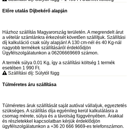
Előre utalás Díjbekérő alapján
Házhoz szállítás Magyarország területén. A megrendelt árut
a vételár számlánkra érkezését követően szállítjuk. Szállítási
díj kalkuláció csak súly alapján! A 130 cm-nél és 40 Kg-nál
nagyobb termékek szállításáról érdeklődjön
Ügyfélszolgálatunkon a 06206669669 számon.
A termék súlya 0.01
Kg
, így a szállítási költség 1 termék
esetében 1 990
Ft
.
Szállítási díj: Súlytól függ
Túlméretes áru szállítása
Túlméretes áruk szállítását saját autóval vállaljuk, egyeztetés
szükséges. A szállítás díja egyénileg kerül kalkulálásra a
csomag mérete, súlya és a távolság függvényében. Árakkal
és részletekkel kapcsolatban kérjük érdeklődjön
ügyfélszolgálatunkon a +36 20 666 9669-es telefonszámon.