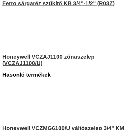
Ferro sárgaréz szűkítő KB 3/4"-1/2" (R03Z)
Honeywell VCZAJ1100 zónaszelep
(VCZAJ1100/U)
Hasonló termékek
Honeywell VCZMG6100/U váltószelep 3/4" KM