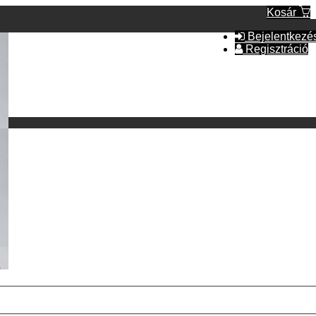
Kosár
Bejelentkezé
Regisztráció