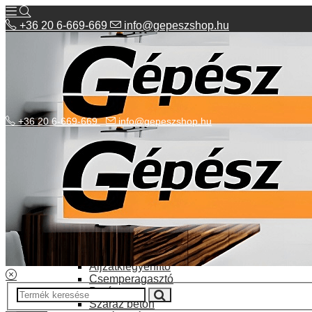
+36 20 6-669-669
info@gepeszshop.hu
+36 20 6-669-669
info@gepeszshop.hu
Kategóriák menü
Bolhapiac
Burkolatok
Elektromos fűtés
Építkezés, fejújítás
Alapozó festék
Aljzatkiegyenlítő
Csemperagasztó
Poráru
Száraz beton