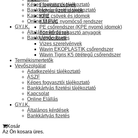
Képes fogyasztói tájékoztató
Flexibilis csövek
Bankkártyás fizetési tájékoztató
Horganyzott idomok
Kapcsolat
KPE csövek és idomok
Online Elállás
KM PVC nyomócső rendszer
GY.I.K.
PE csőrendszer (KPE nyomó idomok)
Általános kérdések
Tömítő és ragasztó anyagok
Bankkártyás fizetés
Védőcsövek
Vizes szerelvények
Wavin EKOPLASTIK csőrendszer
Wavin Tigris K5 ötrétegű csőrendszer
Termékismertetők
Vevőszolgálat
Adatkezelési tájékoztató
ÁSZF
Képes fogyasztói tájékoztató
Bankkártyás fizetési tájékoztató
Kapcsolat
Online Elállás
GY.I.K.
Általános kérdések
Bankkártyás fizetés
Kosár
Az Ön kosara üres.