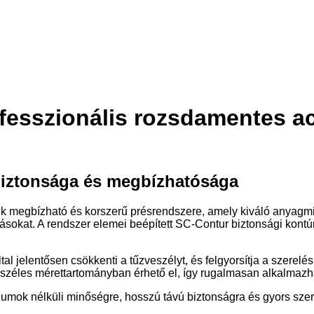
fesszionális rozsdamentes acé
biztonsága és megbízhatósága
ek megbízható és korszerű présrendszere, amely kiváló anyagm
ozásokat. A rendszer elemei beépített SC-Contur biztonsági kontú
záltal jelentősen csökkenti a tűzveszélyt, és felgyorsítja a sze
 széles mérettartományban érhető el, így rugalmasan alkalmazh
mok nélküli minőségre, hosszú távú biztonságra és gyors szer