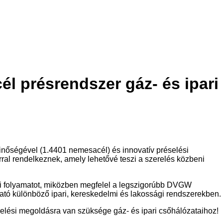
l présrendszer gáz- és ipari
inőségével (1.4401 nemesacél) és innovatív préselési
rral rendelkeznek, amely lehetővé teszi a szerelés közbeni
relési folyamatot, miközben megfelel a legszigorúbb DVGW
ató különböző ipari, kereskedelmi és lakossági rendszerekben.
elési megoldásra van szüksége gáz- és ipari csőhálózataihoz!