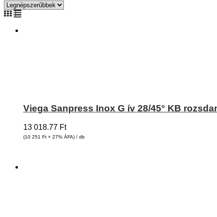
Viega Sanpress Inox G ív 28/45° KB rozsda
13 018.77
Ft
(10 251
Ft
+ 27% ÁFA) / db