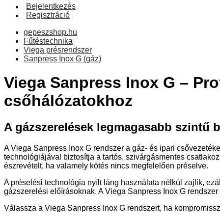
Bejelentkezés
Regisztráció
gepeszshop.hu
Fűtéstechnika
Viega présrendszer
Sanpress Inox G (gáz)
Viega Sanpress Inox G – Pro
csőhálózatokhoz
A gázszerelések legmagasabb szintű 
A Viega Sanpress Inox G rendszer a gáz- és ipari csővezeték
technológiájával biztosítja a tartós, szivárgásmentes csatlak
észrevételt, ha valamely kötés nincs megfelelően préselve.
A préselési technológia nyílt láng használata nélkül zajlik, e
gázszerelési előírásoknak. A Viega Sanpress Inox G rendszer
Válassza a Viega Sanpress Inox G rendszert, ha kompromisszu