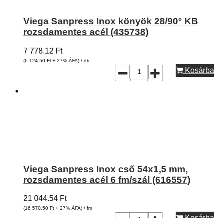
Viega Sanpress Inox könyök 28/90° KB
rozsdamentes acél (435738)
7 778.12
Ft
(6 124.50
Ft
+ 27% ÁFA) / db
Kosárba
Viega Sanpress Inox cső 54x1,5 mm,
rozsdamentes acél 6 fm/szál (616557)
21 044.54
Ft
(16 570.50
Ft
+ 27% ÁFA) / fm
Kosárba