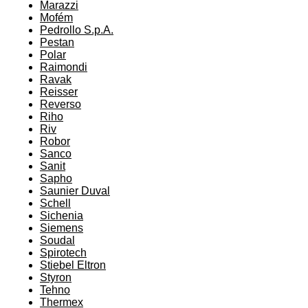
Marazzi
Mofém
Pedrollo S.p.A.
Pestan
Polar
Raimondi
Ravak
Reisser
Reverso
Riho
Riv
Robor
Sanco
Sanit
Sapho
Saunier Duval
Schell
Sichenia
Siemens
Soudal
Spirotech
Stiebel Eltron
Styron
Tehno
Thermex