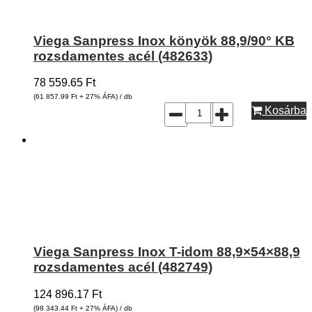
Viega Sanpress Inox könyök 88,9/90° KB
rozsdamentes acél (482633)
78 559.65
Ft
(61 857.99
Ft
+ 27% ÁFA) / db
Kosárba
Viega Sanpress Inox T-idom 88,9×54×88,9
rozsdamentes acél (482749)
124 896.17
Ft
(98 343.44
Ft
+ 27% ÁFA) / db