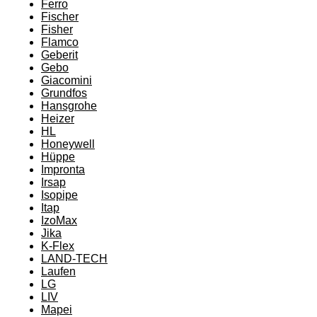
Ferro
Fischer
Fisher
Flamco
Geberit
Gebo
Giacomini
Grundfos
Hansgrohe
Heizer
HL
Honeywell
Hüppe
Impronta
Irsap
Isopipe
Itap
IzoMax
Jika
K-Flex
LAND-TECH
Laufen
LG
LIV
Mapei