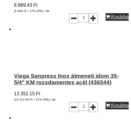
6 869.43
Ft
(5 409
Ft
+ 27% ÁFA) / db
Kosárba
Viega Sanpress Inox átmeneti idom 35-
5/4" KM rozsdamentes acél (436544)
13 352.15
Ft
(10 513.50
Ft
+ 27% ÁFA) / db
Kosárba