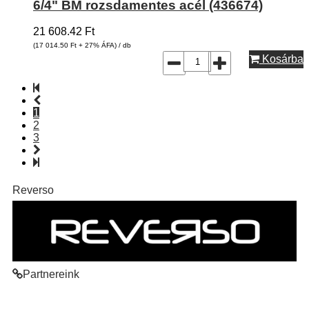
6/4" BM rozsdamentes acél (436674)
21 608.42
Ft
(17 014.50
Ft
+ 27% ÁFA) / db
Kosárba
1
2
3
Reverso
Partnereink