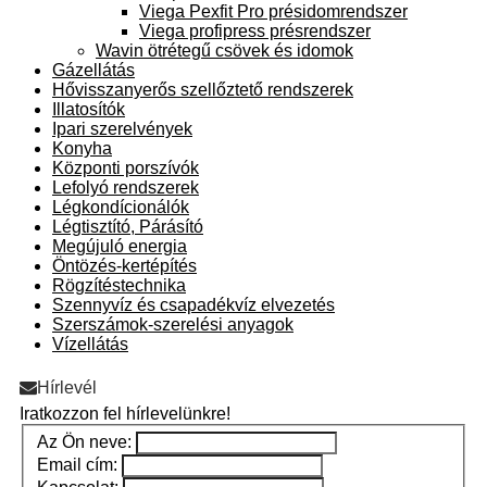
Viega Pexfit Pro présidomrendszer
Viega profipress présrendszer
Wavin ötrétegű csövek és idomok
Gázellátás
Hővisszanyerős szellőztető rendszerek
Illatosítók
Ipari szerelvények
Konyha
Központi porszívók
Lefolyó rendszerek
Légkondícionálók
Légtisztító, Párásító
Megújuló energia
Öntözés-kertépítés
Rögzítéstechnika
Szennyvíz és csapadékvíz elvezetés
Szerszámok-szerelési anyagok
Vízellátás
Hírlevél
Iratkozzon fel hírlevelünkre!
Az Ön neve:
Email cím: