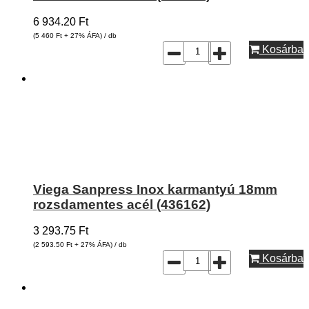
6 934.20
Ft
(5 460
Ft
+ 27% ÁFA) / db
Kosárba
Viega Sanpress Inox karmantyú 18mm
rozsdamentes acél (436162)
3 293.75
Ft
(2 593.50
Ft
+ 27% ÁFA) / db
Kosárba