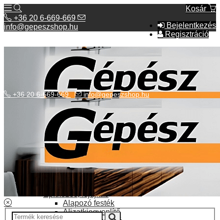
Kosár
+36 20 6-669-669
Bejelentkezés
info@gepeszshop.hu
Regisztráció
+36 20 6-669-669
info@gepeszshop.hu
Kategóriák menü
Bolhapiac
Burkolatok
Elektromos fűtés
Építkezés, fejújítás
Alapozó festék
Aljzatkiegyenlítő