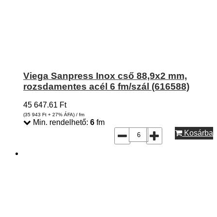
Viega Sanpress Inox cső 88,9x2 mm,
rozsdamentes acél 6 fm/szál (616588)
45 647.61
Ft
(35 943
Ft
+ 27% ÁFA) / fm
Min. rendelhető:
6
fm
Kosárba