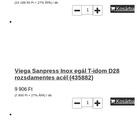
(10 189.50
Ft
+ 27% ÁFA) / db
Kosárba
Viega Sanpress Inox egál T-idom D28
rozsdamentes acél (435882)
9 906
Ft
(7 800
Ft
+ 27% ÁFA) / db
Kosárba