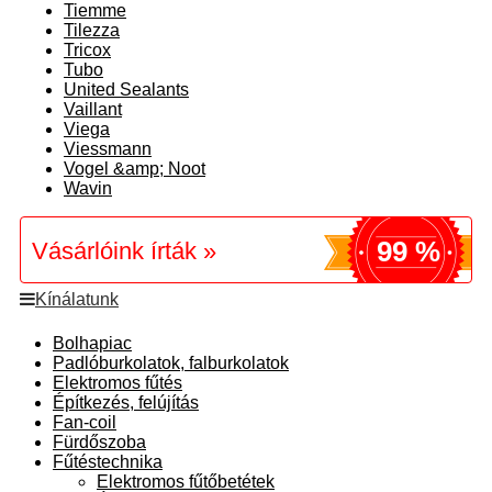
Tiemme
Tilezza
Tricox
Tubo
United Sealants
Vaillant
Viega
Viessmann
Vogel &amp; Noot
Wavin
99 %
Vásárlóink írták »
Kínálatunk
Bolhapiac
Padlóburkolatok, falburkolatok
Elektromos fűtés
Építkezés, felújítás
Fan-coil
Fürdőszoba
Fűtéstechnika
Elektromos fűtőbetétek