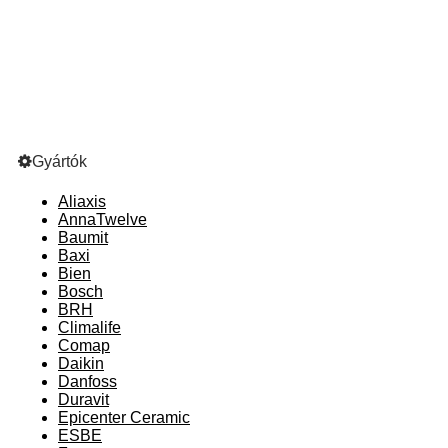
Gyártók
Aliaxis
AnnaTwelve
Baumit
Baxi
Bien
Bosch
BRH
Climalife
Comap
Daikin
Danfoss
Duravit
Epicenter Ceramic
ESBE