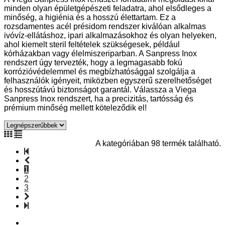
minden olyan épületgépészeti feladatra, ahol elsődleges a
minőség, a higiénia és a hosszú élettartam. Ez a
rozsdamentes acél présidom rendszer kiválóan alkalmas
ivóvíz-ellátáshoz, ipari alkalmazásokhoz és olyan helyeken,
ahol kiemelt steril feltételek szükségesek, például
kórházakban vagy élelmiszeriparban. A Sanpress Inox
rendszert úgy tervezték, hogy a legmagasabb fokú
korrózióvédelemmel és megbízhatósággal szolgálja a
felhasználók igényeit, miközben egyszerű szerelhetőséget
és hosszútávú biztonságot garantál. Válassza a Viega
Sanpress Inox rendszert, ha a precizitás, tartósság és
prémium minőség mellett köteleződik el!
A kategóriában 98 termék található.
1
2
3