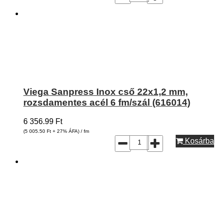
Viega Sanpress Inox cső 22x1,2 mm,
rozsdamentes acél 6 fm/szál (616014)
6 356.99
Ft
(5 005.50
Ft
+ 27% ÁFA) / fm
Kosárba