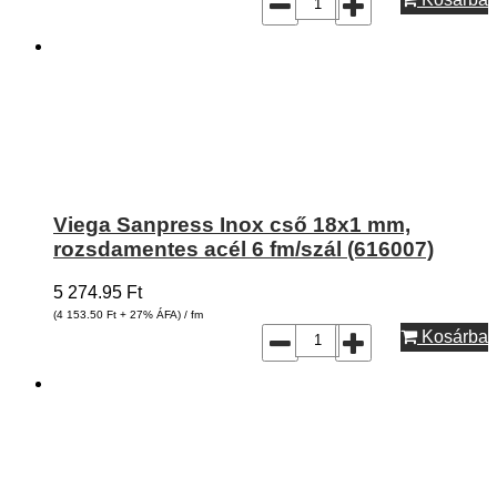
Viega Sanpress Inox cső 18x1 mm,
rozsdamentes acél 6 fm/szál (616007)
5 274.95
Ft
(4 153.50
Ft
+ 27% ÁFA) / fm
Kosárba