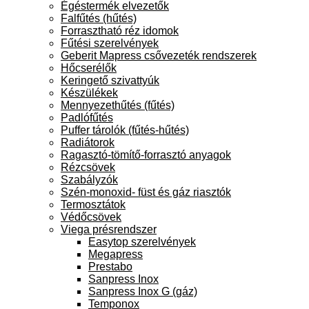
Égéstermék elvezetők
Falfűtés (hűtés)
Forrasztható réz idomok
Fűtési szerelvények
Geberit Mapress csővezeték rendszerek
Hőcserélők
Keringető szivattyúk
Készülékek
Mennyezethűtés (fűtés)
Padlófűtés
Puffer tárolók (fűtés-hűtés)
Radiátorok
Ragasztó-tömítő-forrasztó anyagok
Rézcsövek
Szabályzók
Szén-monoxid- füst és gáz riasztók
Termosztátok
Védőcsövek
Viega présrendszer
Easytop szerelvények
Megapress
Prestabo
Sanpress Inox
Sanpress Inox G (gáz)
Temponox