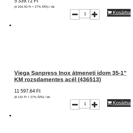
5 339.72
Ft
(4 204.50
Ft
+ 27% ÁFA) / db
Kosárba
Viega Sanpress Inox átmeneti idom 35-1"
KM rozsdamentes acél (436513)
11 597.64
Ft
(9 132
Ft
+ 27% ÁFA) / db
Kosárba