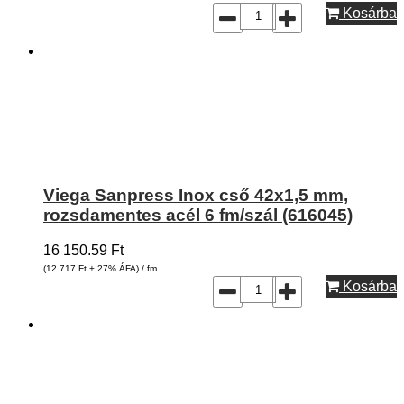
Kosárba
Viega Sanpress Inox cső 42x1,5 mm,
rozsdamentes acél 6 fm/szál (616045)
16 150.59
Ft
(12 717
Ft
+ 27% ÁFA) / fm
Kosárba