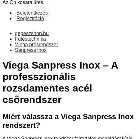
Az Ön kosara üres.
Bejelentkezés
Regisztráció
gepeszshop.hu
Fűtéstechnika
Viega présrendszer
Sanpress Inox
Viega Sanpress Inox – A
professzionális
rozsdamentes acél
csőrendszer
Miért válassza a Viega Sanpress Inox
rendszert?
A Viega Sanpress Inox rendszer forradalmi megoldást kínál