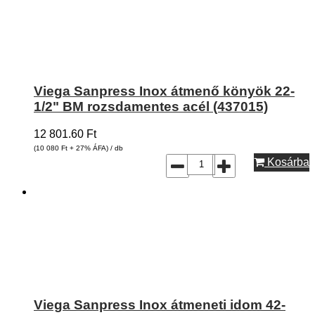
Viega Sanpress Inox átmenő könyök 22-
1/2" BM rozsdamentes acél (437015)
12 801.60
Ft
(10 080
Ft
+ 27% ÁFA) / db
Kosárba
Viega Sanpress Inox átmeneti idom 42-