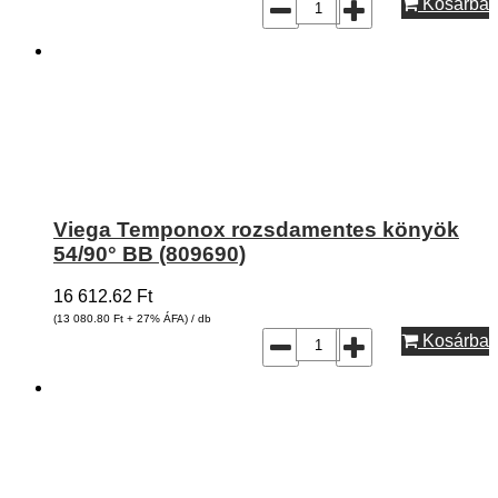
Kosárba
Viega Temponox rozsdamentes könyök
54/90° BB (809690)
16 612.62
Ft
(13 080.80
Ft
+ 27% ÁFA) / db
Kosárba