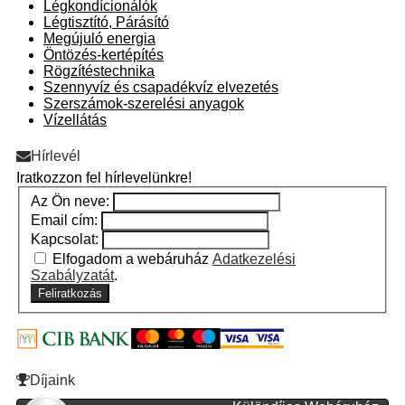
Légkondícionálók
Légtisztító, Párásító
Megújuló energia
Öntözés-kertépítés
Rögzítéstechnika
Szennyvíz és csapadékvíz elvezetés
Szerszámok-szerelési anyagok
Vízellátás
Hírlevél
Iratkozzon fel hírlevelünkre!
Az Ön neve:
Email cím:
Kapcsolat:
Elfogadom a webáruház
Adatkezelési
Szabályzatát
.
Feliratkozás
Díjaink