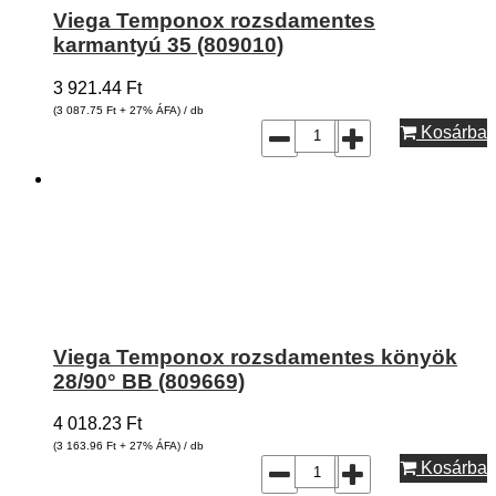
Viega Temponox rozsdamentes
karmantyú 35 (809010)
3 921.44
Ft
(3 087.75
Ft
+ 27% ÁFA) / db
Kosárba
Viega Temponox rozsdamentes könyök
28/90° BB (809669)
4 018.23
Ft
(3 163.96
Ft
+ 27% ÁFA) / db
Kosárba