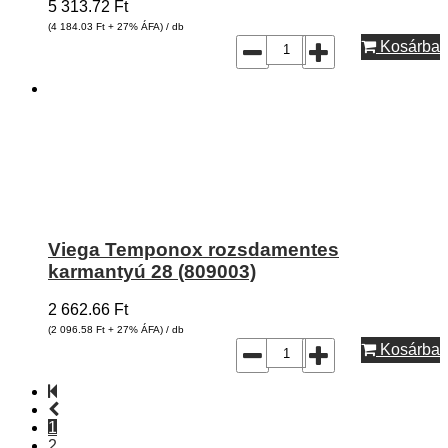
5 313.72
Ft
(4 184.03
Ft
+ 27% ÁFA) / db
Kosárba
Viega Temponox rozsdamentes
karmantyú 28 (809003)
2 662.66
Ft
(2 096.58
Ft
+ 27% ÁFA) / db
Kosárba
1
2