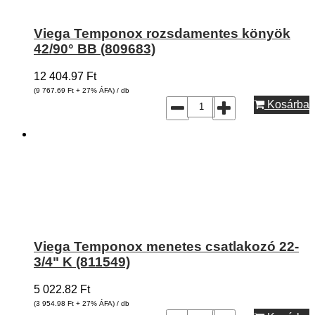
Viega Temponox rozsdamentes könyök
42/90° BB (809683)
12 404.97
Ft
(9 767.69
Ft
+ 27% ÁFA) / db
Kosárba
Viega Temponox menetes csatlakozó 22-
3/4" K (811549)
5 022.82
Ft
(3 954.98
Ft
+ 27% ÁFA) / db