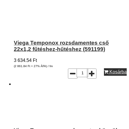
Viega Temponox rozsdamentes cső
22x1,2 fűtéshez-hűtéshez (591199)
3 634.54
Ft
(2 861.84
Ft
+ 27% ÁFA) / fm
Kosárba