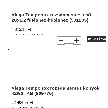
Viega Temponox rozsdamentes cső
28x1,2 fűtéshez-hűtéshez (591205)
4 815.13
Ft
(3 791.44
Ft
+ 27% ÁFA) / fm
Kosárba
Viega Temponox rozsdamentes könyök
42/90° KB (809775)
12 404.97
Ft
(9 767.69
Ft
+ 27% ÁFA) / db