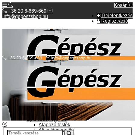
Kosár
+36 20 6-669-669
Bejelentkezés
info@gepeszshop.hu
Regisztráció
+36 20 6-669-669
info@gepeszshop.hu
Kategóriák menü
Bolhapiac
Burkolatok
Elektromos fűtés
Építkezés, fejújítás
Alapozó festék
Aljzatkiegyenlítő