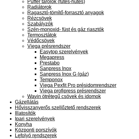
Puffer tárolók (fűtés-hűtés)
Radiátorok
Ragasztó-tömítő-forrasztó anyagok
Rézcsövek
Szabályzók
Szén-monoxid- füst és gáz riasztók
Termosztátok
Védőcsövek
Viega présrendszer
Easytop szerelvények
Megapress
Prestabo
Sanpress Inox
Sanpress Inox G (gáz)
Temponox
Viega Pexfit Pro présidomrendszer
Viega profipress présrendszer
Wavin ötrétegű csövek és idomok
Gázellátás
Hővisszanyerős szellőztető rendszerek
Illatosítók
Ipari szerelvények
Konyha
Központi porszívók
Lefolyó rendszerek