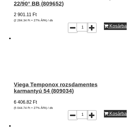
22/90° BB (809652)
2 901.11
Ft
(2 284.34
Ft
+ 27% ÁFA) / db
Kosárba
Viega Temponox rozsdamentes
karmantyú 54 (809034)
6 406.82
Ft
(5 044.74
Ft
+ 27% ÁFA) / db
Kosárba