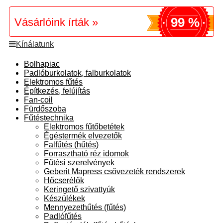
99 %
Vásárlóink írták »
Kínálatunk
Bolhapiac
Padlóburkolatok, falburkolatok
Elektromos fűtés
Építkezés, felújítás
Fan-coil
Fürdőszoba
Fűtéstechnika
Elektromos fűtőbetétek
Égéstermék elvezetők
Falfűtés (hűtés)
Forrasztható réz idomok
Fűtési szerelvények
Geberit Mapress csővezeték rendszerek
Hőcserélők
Keringető szivattyúk
Készülékek
Mennyezethűtés (fűtés)
Padlófűtés