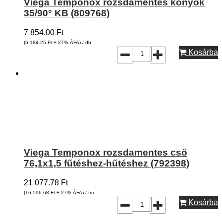
Viega Temponox rozsdamentes könyök
35/90° KB (809768)
7 854.00
Ft
(6 184.25
Ft
+ 27% ÁFA) / db
Kosárba
Viega Temponox rozsdamentes cső
76,1x1,5 fűtéshez-hűtéshez (792398)
21 077.78
Ft
(16 596.68
Ft
+ 27% ÁFA) / fm
Kosárba