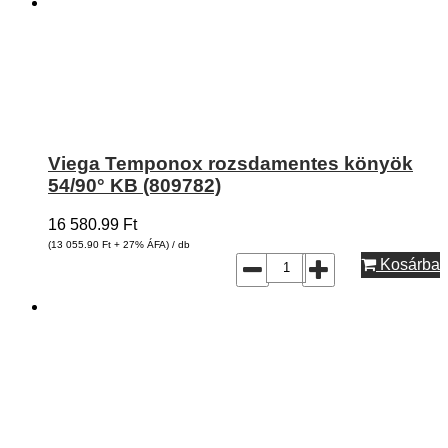
Viega Temponox rozsdamentes könyök
54/90° KB (809782)
16 580.99
Ft
(13 055.90
Ft
+ 27% ÁFA) / db
Kosárba