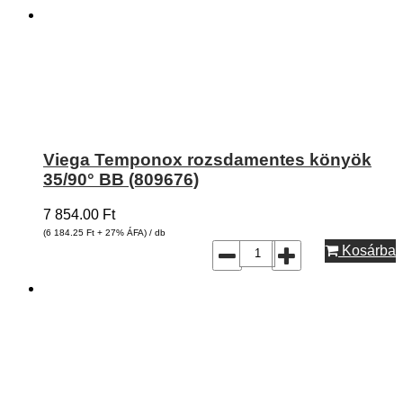
Viega Temponox rozsdamentes könyök
35/90° BB (809676)
7 854.00
Ft
(6 184.25
Ft
+ 27% ÁFA) / db
Kosárba