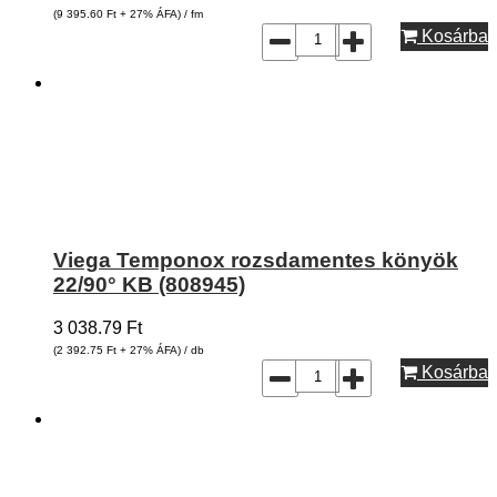
(9 395.60
Ft
+ 27% ÁFA) / fm
Kosárba
Viega Temponox rozsdamentes könyök
22/90° KB (808945)
3 038.79
Ft
(2 392.75
Ft
+ 27% ÁFA) / db
Kosárba