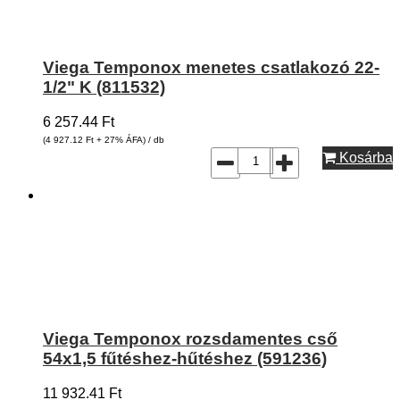
Viega Temponox menetes csatlakozó 22-
1/2" K (811532)
6 257.44
Ft
(4 927.12
Ft
+ 27% ÁFA) / db
Kosárba
Viega Temponox rozsdamentes cső
54x1,5 fűtéshez-hűtéshez (591236)
11 932.41
Ft