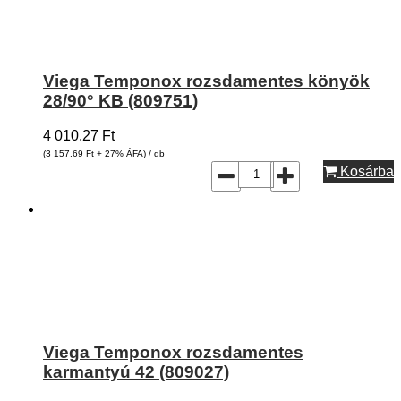
Viega Temponox rozsdamentes könyök
28/90° KB (809751)
4 010.27
Ft
(3 157.69
Ft
+ 27% ÁFA) / db
Kosárba
Viega Temponox rozsdamentes
karmantyú 42 (809027)