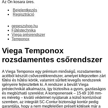
Az Ön kosara üres.
Bejelentkezés
Regisztráció
gepeszshop.hu
Fűtéstechnika
Viega présrendszer
Temponox
Viega Temponox
rozsdamentes csőrendszer
A Viega Temponox egy prémium minőségű, rozsdamentes
acélból készült csővezetékrendszer, amelyet kifejezetten zárt
fűtési és hűtési körök, valamint sűrített levegős rendszerek
igényeire fejlesztettek ki. A rendszer a bevált Viega
préstechnikát alkalmazza, így biztosítva a gyors, gazdaságos
és megbízható szerelést. A komponensek – 15-től 108 mm-
es méretig – kiváló védelmet nyújtanak a külső korrózióval
szemben, az integrált SC-Contur biztonsági kontúr pedig
garantálja, hogy a nem megfelelően préselt kötések már a