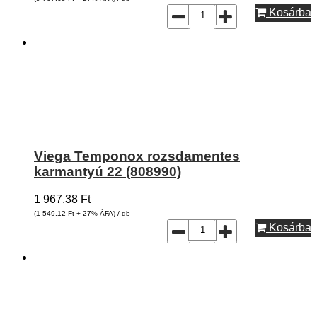
Kosárba
Viega Temponox rozsdamentes
karmantyú 22 (808990)
1 967.38
Ft
(1 549.12
Ft
+ 27% ÁFA) / db
Kosárba