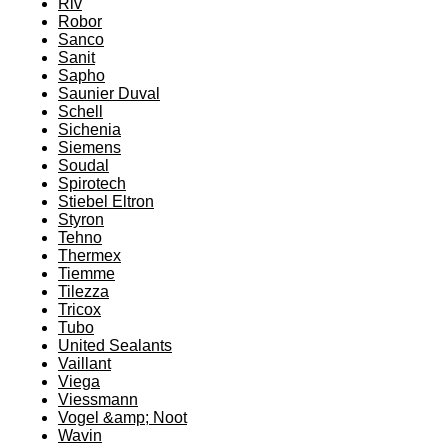
Riv
Robor
Sanco
Sanit
Sapho
Saunier Duval
Schell
Sichenia
Siemens
Soudal
Spirotech
Stiebel Eltron
Styron
Tehno
Thermex
Tiemme
Tilezza
Tricox
Tubo
United Sealants
Vaillant
Viega
Viessmann
Vogel &amp; Noot
Wavin