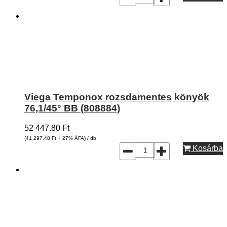
Viega Temponox rozsdamentes könyök
76,1/45° BB (808884)
52 447.80
Ft
(41 297.48
Ft
+ 27% ÁFA) / db
Kosárba