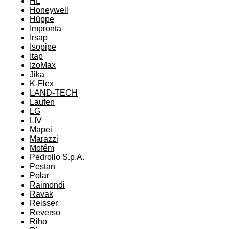
HL
Honeywell
Hüppe
Impronta
Irsap
Isopipe
Itap
IzoMax
Jika
K-Flex
LAND-TECH
Laufen
LG
LIV
Mapei
Marazzi
Mofém
Pedrollo S.p.A.
Pestan
Polar
Raimondi
Ravak
Reisser
Reverso
Riho