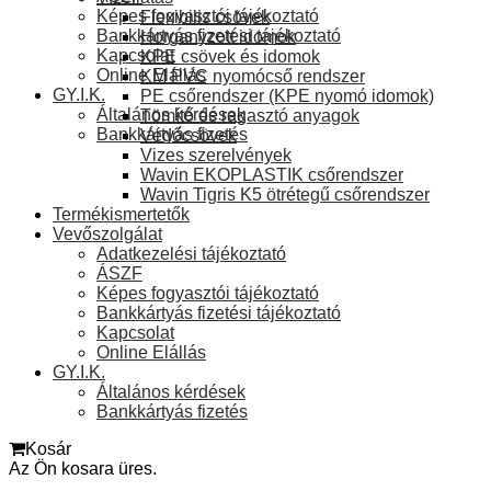
Képes fogyasztói tájékoztató
Flexibilis csövek
Bankkártyás fizetési tájékoztató
Horganyzott idomok
Kapcsolat
KPE csövek és idomok
Online Elállás
KM PVC nyomócső rendszer
GY.I.K.
PE csőrendszer (KPE nyomó idomok)
Általános kérdések
Tömítő és ragasztó anyagok
Bankkártyás fizetés
Védőcsövek
Vizes szerelvények
Wavin EKOPLASTIK csőrendszer
Wavin Tigris K5 ötrétegű csőrendszer
Termékismertetők
Vevőszolgálat
Adatkezelési tájékoztató
ÁSZF
Képes fogyasztói tájékoztató
Bankkártyás fizetési tájékoztató
Kapcsolat
Online Elállás
GY.I.K.
Általános kérdések
Bankkártyás fizetés
Kosár
Az Ön kosara üres.