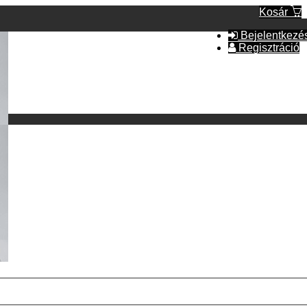
Kosár
Bejelentkezé
Regisztráció