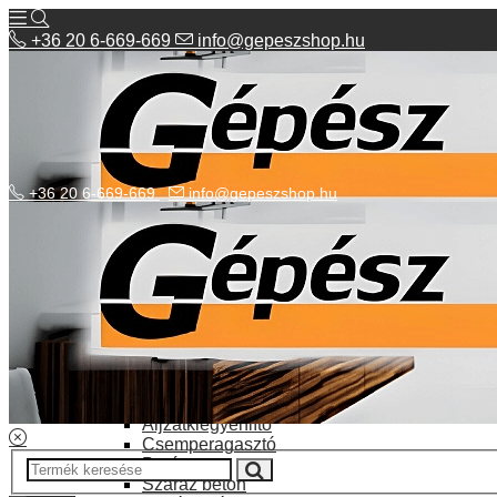
+36 20 6-669-669
info@gepeszshop.hu
+36 20 6-669-669
info@gepeszshop.hu
Kategóriák menü
Bolhapiac
Burkolatok
Elektromos fűtés
Építkezés, fejújítás
Alapozó festék
Aljzatkiegyenlítő
Csemperagasztó
Poráru
Száraz beton