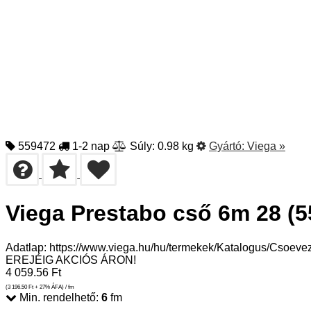
559472
1-2 nap
Súly: 0.98 kg
Gyártó:
Viega
»
Viega Prestabo cső 6m 28 (5
Adatlap: https://www.viega.hu/hu/termekek/Katalogus/Csoeve
EREJÉIG AKCIÓS ÁRON!
4 059.56
Ft
(3 196.50
Ft
+ 27% ÁFA) / fm
Min. rendelhető:
6
fm