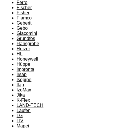
Ferro
Fischer
Fisher
Flamco
Geberit
Gebo
Giacomini
Grundfos
Hansgrohe
Heizer
HL
Honeywell
Hüppe
Impronta
Irsap
Isopipe
Itap
IzoMax
Jika
K-Flex
LAND-TECH
Laufen
LG
LIV
Mapei