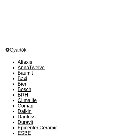
Gyártók
Aliaxis
AnnaTwelve
Baumit
Baxi
Bien
Bosch
BRH
Climalife
Comap
Daikin
Danfoss
Duravit
Epicenter Ceramic
ESBE