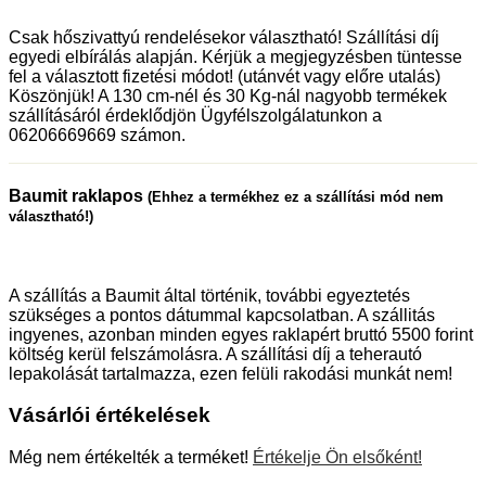
Csak hőszivattyú rendelésekor választható! Szállítási díj
egyedi elbírálás alapján. Kérjük a megjegyzésben tüntesse
fel a választott fizetési módot! (utánvét vagy előre utalás)
Köszönjük! A 130 cm-nél és 30 Kg-nál nagyobb termékek
szállításáról érdeklődjön Ügyfélszolgálatunkon a
06206669669 számon.
Baumit raklapos
(Ehhez a termékhez ez a szállítási mód nem
választható!)
A szállítás a Baumit által történik, további egyeztetés
szükséges a pontos dátummal kapcsolatban. A szállitás
ingyenes, azonban minden egyes raklapért bruttó 5500 forint
költség kerül felszámolásra. A szállítási díj a teherautó
lepakolását tartalmazza, ezen felüli rakodási munkát nem!
Vásárlói értékelések
Még nem értékelték a terméket!
Értékelje Ön elsőként!