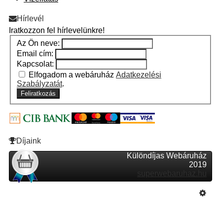
Hírlevél
Iratkozzon fel hírlevelünkre!
Az Ön neve:
Email cím:
Kapcsolat:
Elfogadom a webáruház
Adatkezelési
Szabályzatát
.
Feliratkozás
Díjaink
Különdíjas Webáruház
2019
superwebaruhaz.hu
Szeretne Ön is ilyen webáruházat nyitni?
Webáruház nyitás »