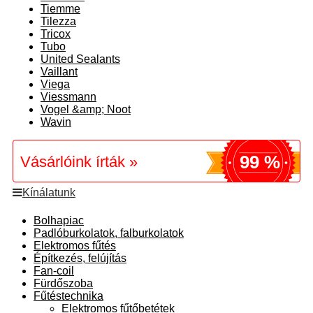
Tiemme
Tilezza
Tricox
Tubo
United Sealants
Vaillant
Viega
Viessmann
Vogel &amp; Noot
Wavin
99 %
Vásárlóink írták »
Kínálatunk
Bolhapiac
Padlóburkolatok, falburkolatok
Elektromos fűtés
Építkezés, felújítás
Fan-coil
Fürdőszoba
Fűtéstechnika
Elektromos fűtőbetétek