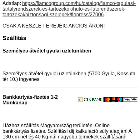
Adatlap:
https://flamcogroup.com/hu/catalog/flamco-tagulasi-
tartalyrendszerek-es-tartozekok/huto-es-futorendszerek-
tartozekai/biztonsagi-szelepek/flopress/27006
CSAK A KÉSZLET EREJÉIG AKCIÓS ÁRON!
Szállítás
Személyes átvétel gyulai üzletünkben
Személyes átvétel gyulai üzletünkben (5700 Gyula, Kossuth
tér 10.) ingyenes.
Bankkártyás-fizetés 1-2
Munkanap
Házhoz szállítás Magyarország területén. Online
bankkártyás fizetés. Szállítási díj kalkuláció súly alapján! A
130 cm-nél és 40 Kg-nál nagyobb termékek szállításáról