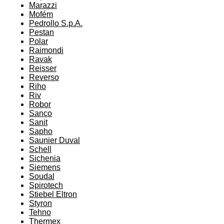
Marazzi
Mofém
Pedrollo S.p.A.
Pestan
Polar
Raimondi
Ravak
Reisser
Reverso
Riho
Riv
Robor
Sanco
Sanit
Sapho
Saunier Duval
Schell
Sichenia
Siemens
Soudal
Spirotech
Stiebel Eltron
Styron
Tehno
Thermex