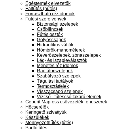
Égéstermék elvezetők
Falfűtés (hűtés)
Forrasztható réz idomok
Fűtési szerelvények
Biztonsági szelepek
Csőbilincsek
Fűtés osztók
Golyóscsapok
Hidraulikus váltók
Hőmérők-manométerek
Keverőszelepek, zónaszelepek
Lég- és iszapleválasztók
Menetes réz idomok
Radiátorszelepek
Szabályozó szelepek
Tágulási tartályok
Termosztátfejek
Visszacsapó szelepek
Vízcső - fűtéscső takaró elemek
Geberit Mapress csővezeték rendszerek
Hőcserélők
Keringető szivattyúk
Készülékek
Mennyezethűtés (fűtés)
Padlófűtés