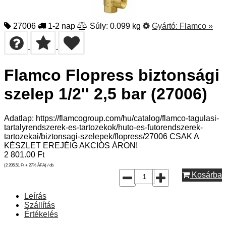
27006
1-2 nap
Súly: 0.099 kg
Gyártó:
Flamco
»
Flamco Flopress biztonsági
szelep 1/2'' 2,5 bar (27006)
Adatlap: https://flamcogroup.com/hu/catalog/flamco-tagulasi-
tartalyrendszerek-es-tartozekok/huto-es-futorendszerek-
tartozekai/biztonsagi-szelepek/flopress/27006 CSAK A
KÉSZLET EREJÉIG AKCIÓS ÁRON!
2 801.00
Ft
(2 205.51
Ft
+ 27% ÁFA) / db
Kosárba
Leírás
Szállítás
Értékelés