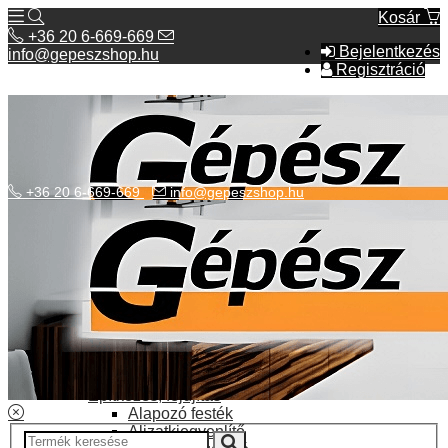
Kosár
+36 20 6-669-669
Bejelentkezés
info@gepeszshop.hu
Regisztráció
+36 20 6-669-669
info@gepeszshop.hu
Kategóriák menü
Bolhapiac
Burkolatok
Elektromos fűtés
Építkezés, fejújítás
Alapozó festék
Aljzatkiegyenlítő