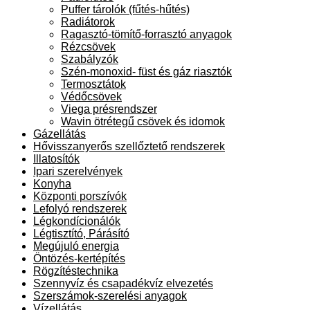
Puffer tárolók (fűtés-hűtés)
Radiátorok
Ragasztó-tömítő-forrasztó anyagok
Rézcsövek
Szabályzók
Szén-monoxid- füst és gáz riasztók
Termosztátok
Védőcsövek
Viega présrendszer
Wavin ötrétegű csövek és idomok
Gázellátás
Hővisszanyerős szellőztető rendszerek
Illatosítók
Ipari szerelvények
Konyha
Központi porszívók
Lefolyó rendszerek
Légkondícionálók
Légtisztító, Párásító
Megújuló energia
Öntözés-kertépítés
Rögzítéstechnika
Szennyvíz és csapadékvíz elvezetés
Szerszámok-szerelési anyagok
Vízellátás