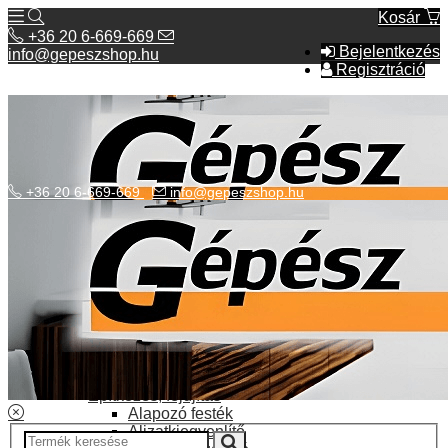
Kosár
+36 20 6-669-669
Bejelentkezés
info@gepeszshop.hu
Regisztráció
+36 20 6-669-669
info@gepeszshop.hu
Kategóriák menü
Bolhapiac
Burkolatok
Elektromos fűtés
Építkezés, fejújítás
Alapozó festék
Aljzatkiegyenlítő