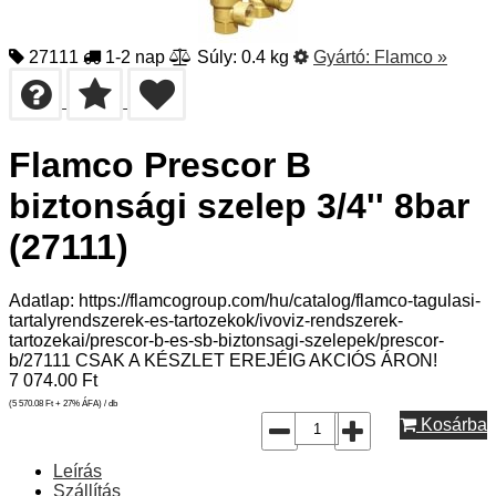
27111
1-2 nap
Súly: 0.4 kg
Gyártó:
Flamco
»
Flamco Prescor B
biztonsági szelep 3/4'' 8bar
(27111)
Adatlap: https://flamcogroup.com/hu/catalog/flamco-tagulasi-
tartalyrendszerek-es-tartozekok/ivoviz-rendszerek-
tartozekai/prescor-b-es-sb-biztonsagi-szelepek/prescor-
b/27111 CSAK A KÉSZLET EREJÉIG AKCIÓS ÁRON!
7 074.00
Ft
(5 570.08
Ft
+ 27% ÁFA) / db
Kosárba
Leírás
Szállítás