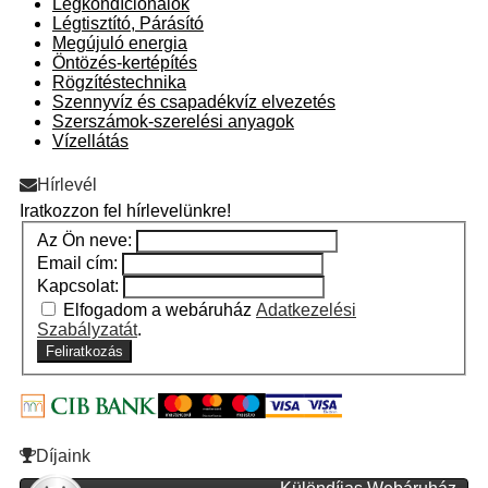
Légkondícionálók
Légtisztító, Párásító
Megújuló energia
Öntözés-kertépítés
Rögzítéstechnika
Szennyvíz és csapadékvíz elvezetés
Szerszámok-szerelési anyagok
Vízellátás
Hírlevél
Iratkozzon fel hírlevelünkre!
Az Ön neve:
Email cím:
Kapcsolat:
Elfogadom a webáruház
Adatkezelési
Szabályzatát
.
Feliratkozás
Díjaink