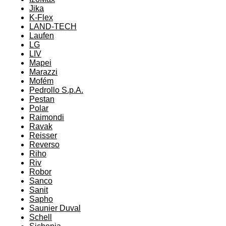
Jika
K-Flex
LAND-TECH
Laufen
LG
LIV
Mapei
Marazzi
Mofém
Pedrollo S.p.A.
Pestan
Polar
Raimondi
Ravak
Reisser
Reverso
Riho
Riv
Robor
Sanco
Sanit
Sapho
Saunier Duval
Schell