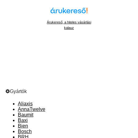
Árukereső, a hiteles vásárlási
kalauz
Gyártók
Aliaxis
AnnaTwelve
Baumit
Baxi
Bien
Bosch
BRH