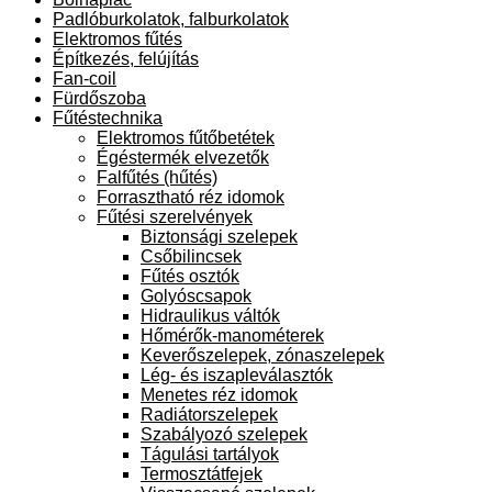
Padlóburkolatok, falburkolatok
Elektromos fűtés
Építkezés, felújítás
Fan-coil
Fürdőszoba
Fűtéstechnika
Elektromos fűtőbetétek
Égéstermék elvezetők
Falfűtés (hűtés)
Forrasztható réz idomok
Fűtési szerelvények
Biztonsági szelepek
Csőbilincsek
Fűtés osztók
Golyóscsapok
Hidraulikus váltók
Hőmérők-manométerek
Keverőszelepek, zónaszelepek
Lég- és iszapleválasztók
Menetes réz idomok
Radiátorszelepek
Szabályozó szelepek
Tágulási tartályok
Termosztátfejek