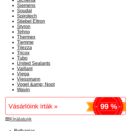
Sichenia
Siemens
Soudal
Spirotech
Stiebel Eltron
Styron
Tehno
Thermex
Tiemme
Tilezza
Tricox
Tubo
United Sealants
Vaillant
Viega
Viessmann
Vogel &amp; Noot
Wavin
99 %
Vásárlóink írták »
Kínálatunk
Bolhapiac