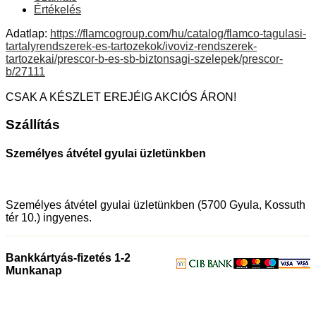
Értékelés
Adatlap:
https://flamcogroup.com/hu/catalog/flamco-tagulasi-
tartalyrendszerek-es-tartozekok/ivoviz-rendszerek-
tartozekai/prescor-b-es-sb-biztonsagi-szelepek/prescor-
b/27111
CSAK A KÉSZLET EREJÉIG AKCIÓS ÁRON!
Szállítás
Személyes átvétel gyulai üzletünkben
Személyes átvétel gyulai üzletünkben (5700 Gyula, Kossuth
tér 10.) ingyenes.
Bankkártyás-fizetés 1-2
Munkanap