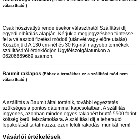
választható!)
Csak hőszivattyú rendelésekor választható! Szállítási díj
egyedi elbírálás alapján. Kérjük a megjegyzésben tüntesse
fel a választott fizetési módot! (utánvét vagy előre utalás)
Köszönjük! A 130 cm-nél és 30 Kg-nál nagyobb termékek
szállításáról érdeklődjön Ügyfélszolgálatunkon a
06206669669 számon.
Baumit raklapos
(Ehhez a termékhez ez a szállítási mód nem
választható!)
A szállítás a Baumit által történik, további egyeztetés
szükséges a pontos dátummal kapcsolatban. A szállitás
ingyenes, azonban minden egyes raklapért bruttó 5500 forint
költség kerül felszámolásra. A szállítási díj a teherautó
lepakolását tartalmazza, ezen felüli rakodási munkát nem!
Vásárlói értékelések