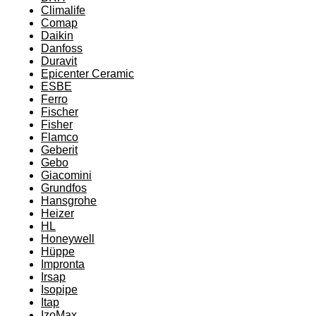
Climalife
Comap
Daikin
Danfoss
Duravit
Epicenter Ceramic
ESBE
Ferro
Fischer
Fisher
Flamco
Geberit
Gebo
Giacomini
Grundfos
Hansgrohe
Heizer
HL
Honeywell
Hüppe
Impronta
Irsap
Isopipe
Itap
IzoMax