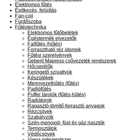
Elektromos fűtés
Építkezés, felújítás
Fan-coil
Fürdőszoba
Fűtéstechnika
Elektromos fűtőbetétek
Égéstermék elvezetők
Falfűtés (hűtés)
Forrasztható réz idomok
Fűtési szerelvények
Geberit Mapress csővezeték rendszerek
Hőcserélők
Keringető szivattyúk
Készülékek
Mennyezethűtés (fűtés)
Padlófűtés
Puffer tárolók (fűtés-hűtés)
Radiátorok
Ragasztó-tömítő-forrasztó anyagok
Rézcsövek
Szabályzók
Szén-monoxid- füst és gáz riasztók
Termosztátok
Védőcsövek
Viega présrendszer