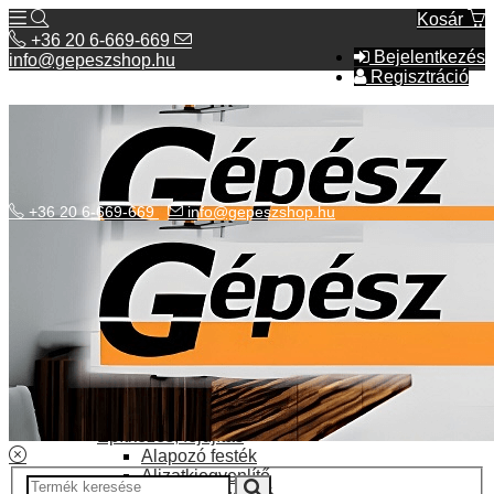
Kosár
+36 20 6-669-669
Bejelentkezés
info@gepeszshop.hu
Regisztráció
+36 20 6-669-669
info@gepeszshop.hu
Kategóriák menü
Bolhapiac
Burkolatok
Elektromos fűtés
Építkezés, fejújítás
Alapozó festék
Aljzatkiegyenlítő