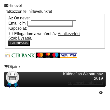
Hírlevél
Iratkozzon fel hírlevelünkre!
Az Ön neve:
Email cím:
Kapcsolat:
Elfogadom a webáruház
Adatkezelési
Szabályzatát
.
Feliratkozás
Díjaink
Különdíjas Webáruház
2019
superwebaruhaz.hu
Szeretne Ön is ilyen webáruházat nyitni?
Webáruház nyitás »