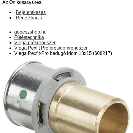
Az Ön kosara üres.
Bejelentkezés
Regisztráció
gepeszshop.hu
Fűtéstechnika
Viega présrendszer
Viega Pexfit Pro présidomrendszer
Viega Pexfit-Pro bedugó idom 18x15 (608217)