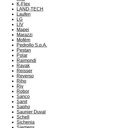
K-Flex
LAND-TECH
Laufen
LG
LIV
Mapei
Marazzi
Mofém
Pedrollo S.p.A.
Pestan
Polar
Raimondi
Ravak
Reisser
Reverso
Riho
Riv
Robor
Sanco
Sanit
Sapho
Saunier Duval
Schell
Sichenia
Siemens