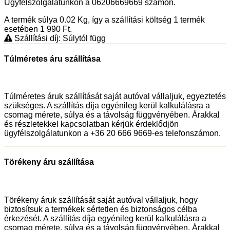
Ügyfélszolgálatunkon a 06206669669 számon.
A termék súlya 0.02
Kg
, így a szállítási költség 1 termék
esetében 1 990
Ft
.
Szállítási díj: Súlytól függ
Túlméretes áru szállítása
Túlméretes áruk szállítását saját autóval vállaljuk, egyeztetés
szükséges. A szállítás díja egyénileg kerül kalkulálásra a
csomag mérete, súlya és a távolság függvényében. Árakkal
és részletekkel kapcsolatban kérjük érdeklődjön
ügyfélszolgálatunkon a +36 20 666 9669-es telefonszámon.
Törékeny áru szállítása
Törékeny áruk szállítását saját autóval vállaljuk, hogy
biztosítsuk a termékek sértetlen és biztonságos célba
érkezését. A szállítás díja egyénileg kerül kalkulálásra a
csomag mérete, súlya és a távolság függvényében. Árakkal