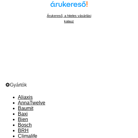
Árukereső, a hiteles vásárlási
kalauz
Gyártók
Aliaxis
AnnaTwelve
Baumit
Baxi
Bien
Bosch
BRH
Climalife