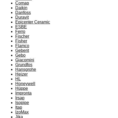
Comap
Daikin
Danfoss
Duravit
Epicenter Ceramic
ESBE
Ferro
Fischer
Fisher
Flamco
Geberit
Gebo
Giacomini
Grundfos
Hansgrohe
Heizer
HL
Honeywell
Hüppe
Impronta
Irsap
Isopipe
Itap
IzoMax
Jika