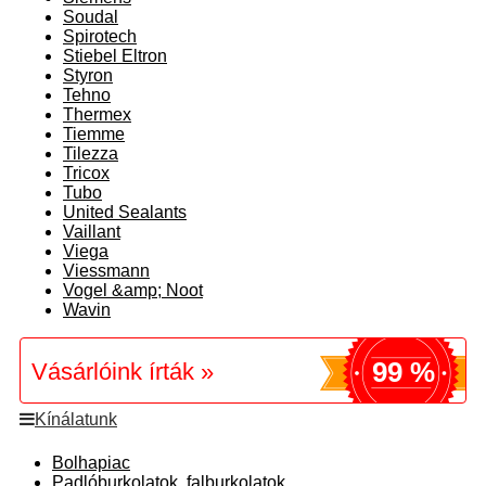
Soudal
Spirotech
Stiebel Eltron
Styron
Tehno
Thermex
Tiemme
Tilezza
Tricox
Tubo
United Sealants
Vaillant
Viega
Viessmann
Vogel &amp; Noot
Wavin
99 %
Vásárlóink írták »
Kínálatunk
Bolhapiac
Padlóburkolatok, falburkolatok