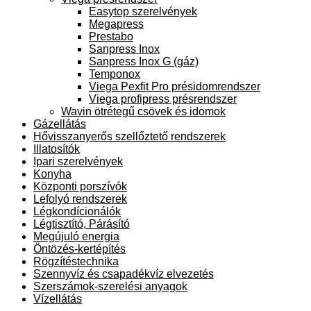
Easytop szerelvények
Megapress
Prestabo
Sanpress Inox
Sanpress Inox G (gáz)
Temponox
Viega Pexfit Pro présidomrendszer
Viega profipress présrendszer
Wavin ötrétegű csövek és idomok
Gázellátás
Hővisszanyerős szellőztető rendszerek
Illatosítók
Ipari szerelvények
Konyha
Központi porszívók
Lefolyó rendszerek
Légkondícionálók
Légtisztító, Párásító
Megújuló energia
Öntözés-kertépítés
Rögzítéstechnika
Szennyvíz és csapadékvíz elvezetés
Szerszámok-szerelési anyagok
Vízellátás