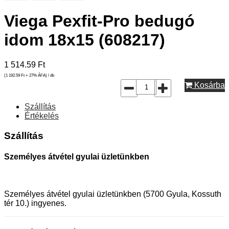
Viega Pexfit-Pro bedugó
idom 18x15 (608217)
1 514.59
Ft
(1 192.59
Ft
+ 27% ÁFA) / db
Kosárba
Szállítás
Értékelés
Szállítás
Személyes átvétel gyulai üzletünkben
Személyes átvétel gyulai üzletünkben (5700 Gyula, Kossuth
tér 10.) ingyenes.