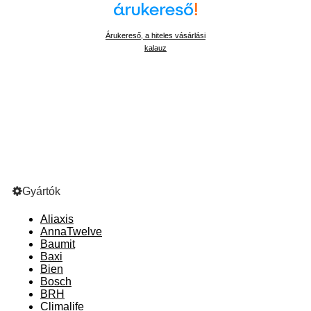
Árukereső, a hiteles vásárlási
kalauz
Gyártók
Aliaxis
AnnaTwelve
Baumit
Baxi
Bien
Bosch
BRH
Climalife