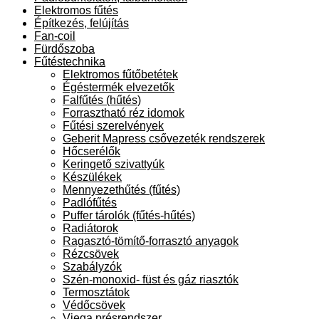
Elektromos fűtés
Építkezés, felújítás
Fan-coil
Fürdőszoba
Fűtéstechnika
Elektromos fűtőbetétek
Égéstermék elvezetők
Falfűtés (hűtés)
Forrasztható réz idomok
Fűtési szerelvények
Geberit Mapress csővezeték rendszerek
Hőcserélők
Keringető szivattyúk
Készülékek
Mennyezethűtés (fűtés)
Padlófűtés
Puffer tárolók (fűtés-hűtés)
Radiátorok
Ragasztó-tömítő-forrasztó anyagok
Rézcsövek
Szabályzók
Szén-monoxid- füst és gáz riasztók
Termosztátok
Védőcsövek
Viega présrendszer