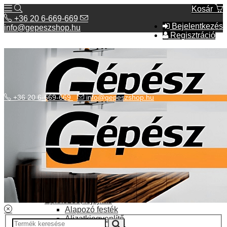
Kosár
+36 20 6-669-669
Bejelentkezés
info@gepeszshop.hu
Regisztráció
+36 20 6-669-669
info@gepeszshop.hu
Kategóriák menü
Bolhapiac
Burkolatok
Elektromos fűtés
Építkezés, fejújítás
Alapozó festék
Aljzatkiegyenlítő