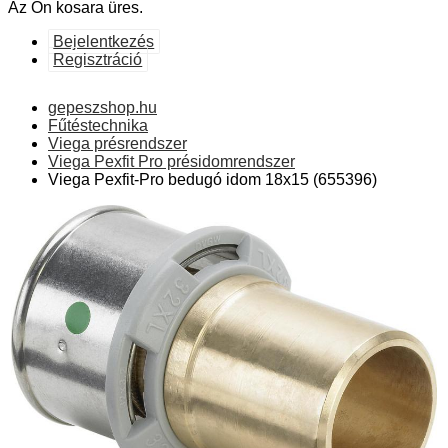
Az Ön kosara üres.
Bejelentkezés
Regisztráció
gepeszshop.hu
Fűtéstechnika
Viega présrendszer
Viega Pexfit Pro présidomrendszer
Viega Pexfit-Pro bedugó idom 18x15 (655396)