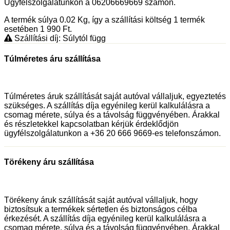
Ügyfélszolgálatunkon a 06206669669 számon.
A termék súlya 0.02
Kg
, így a szállítási költség 1 termék
esetében 1 990
Ft
.
Szállítási díj: Súlytól függ
Túlméretes áru szállítása
Túlméretes áruk szállítását saját autóval vállaljuk, egyeztetés
szükséges. A szállítás díja egyénileg kerül kalkulálásra a
csomag mérete, súlya és a távolság függvényében. Árakkal
és részletekkel kapcsolatban kérjük érdeklődjön
ügyfélszolgálatunkon a +36 20 666 9669-es telefonszámon.
Törékeny áru szállítása
Törékeny áruk szállítását saját autóval vállaljuk, hogy
biztosítsuk a termékek sértetlen és biztonságos célba
érkezését. A szállítás díja egyénileg kerül kalkulálásra a
csomag mérete, súlya és a távolság függvényében. Árakkal