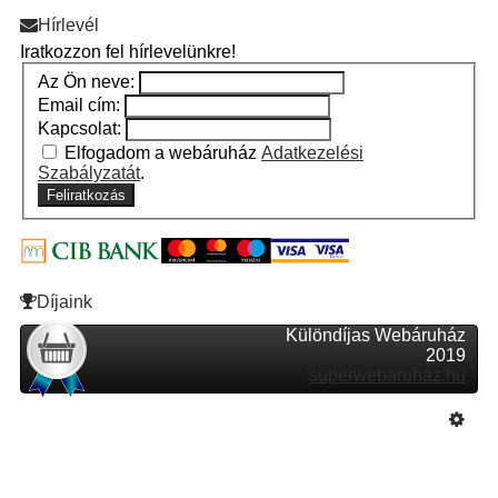
Hírlevél
Iratkozzon fel hírlevelünkre!
Az Ön neve:
Email cím:
Kapcsolat:
Elfogadom a webáruház
Adatkezelési
Szabályzatát
.
Feliratkozás
Díjaink
Különdíjas Webáruház
2019
superwebaruhaz.hu
Szeretne Ön is ilyen webáruházat nyitni?
Webáruház nyitás »