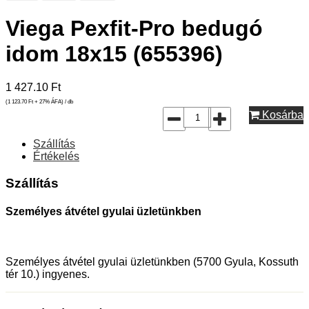
Viega Pexfit-Pro bedugó
idom 18x15 (655396)
1 427.10
Ft
(1 123.70
Ft
+ 27% ÁFA) / db
Kosárba
Szállítás
Értékelés
Szállítás
Személyes átvétel gyulai üzletünkben
Személyes átvétel gyulai üzletünkben (5700 Gyula, Kossuth
tér 10.) ingyenes.