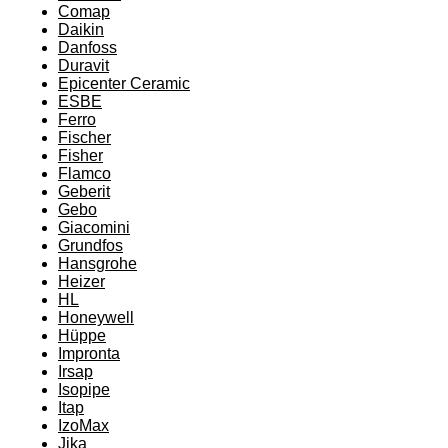
Comap
Daikin
Danfoss
Duravit
Epicenter Ceramic
ESBE
Ferro
Fischer
Fisher
Flamco
Geberit
Gebo
Giacomini
Grundfos
Hansgrohe
Heizer
HL
Honeywell
Hüppe
Impronta
Irsap
Isopipe
Itap
IzoMax
Jika