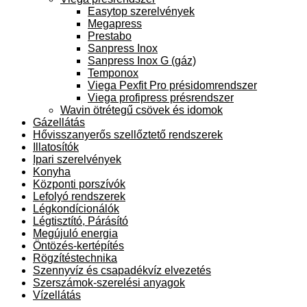
Easytop szerelvények
Megapress
Prestabo
Sanpress Inox
Sanpress Inox G (gáz)
Temponox
Viega Pexfit Pro présidomrendszer
Viega profipress présrendszer
Wavin ötrétegű csövek és idomok
Gázellátás
Hővisszanyerős szellőztető rendszerek
Illatosítók
Ipari szerelvények
Konyha
Központi porszívók
Lefolyó rendszerek
Légkondícionálók
Légtisztító, Párásító
Megújuló energia
Öntözés-kertépítés
Rögzítéstechnika
Szennyvíz és csapadékvíz elvezetés
Szerszámok-szerelési anyagok
Vízellátás