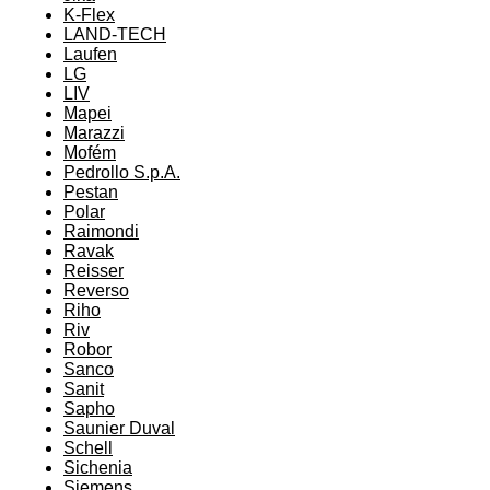
K-Flex
LAND-TECH
Laufen
LG
LIV
Mapei
Marazzi
Mofém
Pedrollo S.p.A.
Pestan
Polar
Raimondi
Ravak
Reisser
Reverso
Riho
Riv
Robor
Sanco
Sanit
Sapho
Saunier Duval
Schell
Sichenia
Siemens