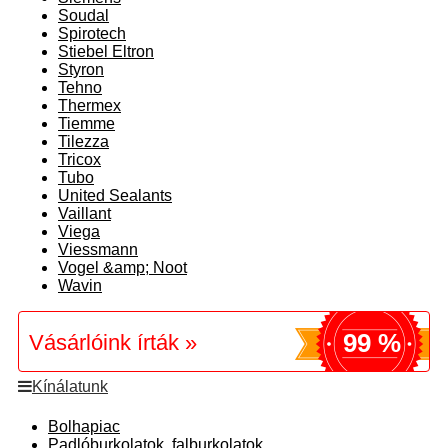
Soudal
Spirotech
Stiebel Eltron
Styron
Tehno
Thermex
Tiemme
Tilezza
Tricox
Tubo
United Sealants
Vaillant
Viega
Viessmann
Vogel &amp; Noot
Wavin
99 %
Vásárlóink írták »
Kínálatunk
Bolhapiac
Padlóburkolatok, falburkolatok